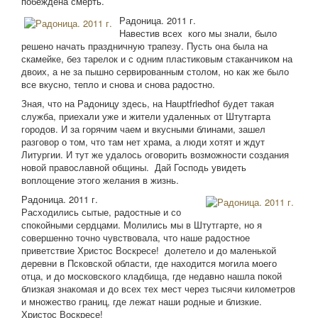
побеждена смерть.
Радоница. 2011 г.
Навестив всех кого мы знали, было
решено начать праздничную трапезу. Пусть она была на
скамейке, без тарелок и с одним пластиковым стаканчиком на
двоих, а не за пышно сервированным столом, но как же было
все вкусно, тепло и снова и снова радостно.
Зная, что на Радоницу здесь, на Hauptfriedhof будет такая
служба, приехали уже и жители удаленных от Штутгарта
городов. И за горячим чаем и вкусными блинами, зашел
разговор о том, что там нет храма, а люди хотят и ждут
Литургии. И тут же удалось оговорить возможности создания
новой православной общины. Дай Господь увидеть
воплощение этого желания в жизнь.
Радоница. 2011 г.
Расходились сытые, радостные и со
спокойными сердцами. Молились мы в Штутгарте, но я
совершенно точно чувствовала, что наше радостное
приветствие Христос Воскресе! долетело и до маленькой
деревни в Псковской области, где находится могила моего
отца, и до московского кладбища, где недавно нашла покой
близкая знакомая и до всех тех мест через тысячи километров
и множество границ, где лежат наши родные и близкие.
Христос Воскресе!