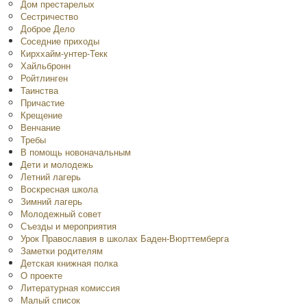
Дом престарелых
Сестричество
Доброе Дело
Соседние приходы
Кирххайм-унтер-Текк
Хайльбронн
Ройтлинген
Таинства
Причастие
Крещение
Венчание
Требы
В помощь новоначальным
Дети и молодежь
Летний лагерь
Воскресная школа
Зимний лагерь
Молодежный совет
Съезды и мероприятия
Урок Православия в школах Баден-Вюрттемберга
Заметки родителям
Детская книжная полка
O проекте
Литературная комиссия
Малый список