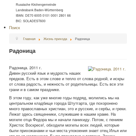
Russische Kirchengemeinde
Landesbank Baden-Württemberg
IBAN: DE70 6005 0101 0001 2801 66
BIC: SOLADEST600
Поиск
Главная
Жизнь прихода
Радоница
Радоница
Радоница. 2011 г.
Дивен русский язык и мудрость наших
предков. Есть в этом слове и тепло от слова родной, и искры
от слова радость, и нежность от родительницы. Есть все эти
грани и в самом празднике.
В этом году, как уже многие годы подряд, молились мы на
центральном кладбище города Штутгарта, где похоронено
много православных христиан, это и русские, и сербы, и греки.
Лежат здесь священники, служившие в нашем храме. На
могиле отца Федора мы и начали панихиду. Потом, с пением
Христос Воскресе!, обходили могилы всех людей, которые
были прихожанами и чьи места упокоения знает отец Илья или
кто-то из молящихся. Было прохладно и ветрено. Зажечь