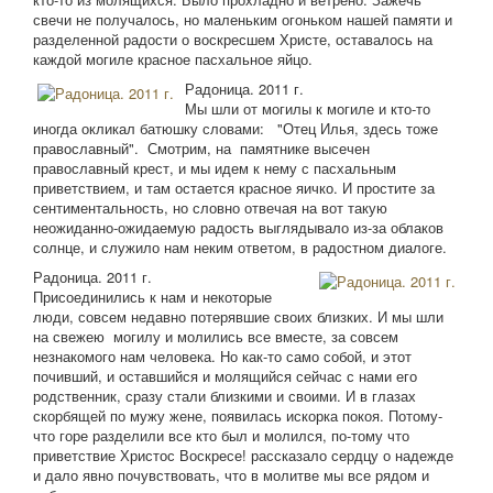
свечи не получалось, но маленьким огоньком нашей памяти и
разделенной радости о воскресшем Христе, оставалось на
каждой могиле красное пасхальное яйцо.
Радоница. 2011 г.
Мы шли от могилы к могиле и кто-то
иногда окликал батюшку словами: "Отец Илья, здесь тоже
православный". Смотрим, на памятнике высечен
православный крест, и мы идем к нему с пасхальным
приветствием, и там остается красное яичко. И простите за
сентиментальность, но словно отвечая на вот такую
неожиданно-ожидаемую радость выглядывало из-за облаков
солнце, и служило нам неким ответом, в радостном диалоге.
Радоница. 2011 г.
Присоединились к нам и некоторые
люди, совсем недавно потерявшие своих близких. И мы шли
на свежею могилу и молились все вместе, за совсем
незнакомого нам человека. Но как-то само собой, и этот
почивший, и оставшийся и молящийся сейчас с нами его
родственник, сразу стали близкими и своими. И в глазах
скорбящей по мужу жене, появилась искорка покоя. Потому-
что горе разделили все кто был и молился, по-тому что
приветствие Христос Воскресе! рассказало сердцу о надежде
и дало явно почувствовать, что в молитве мы все рядом и