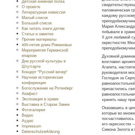
Детская книжная полка
свидетельствующи
O проекте
паломническая гр
Литературная комиссия
каждому русскому
Малый список
преподобномучени
Большой список
Мария Александро
Как читать книги детям
побывали в храме
Статьи и заметки
II для любимой с
Прочие материалы
окрестностях Мюн
400-летие дома Романовых
преподобномучени
Мероприятия Германской
епархии
Духовной доминан
Дни русской культуры в
возглавил архиеп
Штутгарте
Агапита, настоят
Концерт "Русский вечер"
руководителя мос
Научная историческая
Господня за Серп
конференция
равноапостольной
Богослужение на Ротенберг
причастились свя
Акафист
равноапостольная
Экспозиция в храме
хранить нашу пра
Выставка в Старом Замке
Оказавшись в цен
Фотогалерея
которые во множе
Видео
посчастливилось 
Аудио
его окресностях 
Impressum
Симона Зилота и 
Datenschutzerklärung