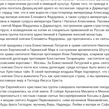
е о пересечении русской и немецкой культур. Кроме того, по приезде в
уппа посетила Дворец-музей одного из гессенских герцогов в Дармштадт
 сердцу тем, что в нем выросли страстотерпица императрица Александ
ца великая княгиня Елизавета Федоровна, а также супруга императора 
вна и первая супруга императора Павла I Наталья Алексеевна. Паломн
 святой Марии Магдалины в Дармштадте, построенном царем-страстоте
упруги, и возведенном на холме из специально привезенной из России зе
хена группа посетила единственный в Германии женский монастырь
цы великой княгини Елизаветы Федоровны, где приложились к ее свят
той праздника стала Божественная Литургия в храме святителя Никола
ископ Берлинский и Германский Марк в сослужении архиепископа Штутг
еля храма святителя Николая протоиерея Илии Лимбергера, клириков хр
ковской делегации протоиерея Константина Татаринцева - настоятеля х
уховскими воротами г. Москвы. За Божественной Литургией в день свято
 княгини Ольги почти все члены делегации, среди которых было много 
тых Христовых тайн. В своей проповеди владыка Марк подчеркнул, что 
 княгиня Ольга вымолила Русь как христианскую страну, и мы призван
вославную веру в Господа Иисуса Христа.
тре Европейского христианства группа совершила паломнические поездк
стве сохранились на этой земле. В соборе Архангела Михаила в Мюнхе
приложиться к честным главам святых бессеребренников Косьмы и Дами
– к мощам святого Андрея Первозванного, семи мучеников Маккавейских
Иуды брата Господня, мучениц Веры, Надежды, Любви и матери их Соф