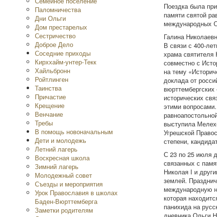
Семейное поселение
Поездка была при
Паломничества
памяти святой ра
Дни Ольги
международных Ол
Дом престарелых
Сестричество
Галина Николаев
Доброе Дело
В связи с 400-ле
Соседние приходы
храма святителя 
Кирххайм-унтер-Текк
совместно с Исто
Хайльбронн
на тему «Историч
Ройтлинген
доклада от росси
Таинства
вюрттембергских 
Причастие
исторических свя
Крещение
этими вопросами.
Венчание
равноапостольной
Требы
выступила Мелехо
В помощь новоначальным
Угрешской Правос
Дети и молодежь
степени, кандидат
Летний лагерь
С 23 по 25 июля 
Воскресная школа
связанных с памя
Зимний лагерь
Николая I и друг
Молодежный совет
землей. Празднич
Съезды и мероприятия
международную на
Урок Православия в школах
которая находитс
Баден-Вюрттемберга
панихида на русс
Заметки родителям
дневника Ольги Н