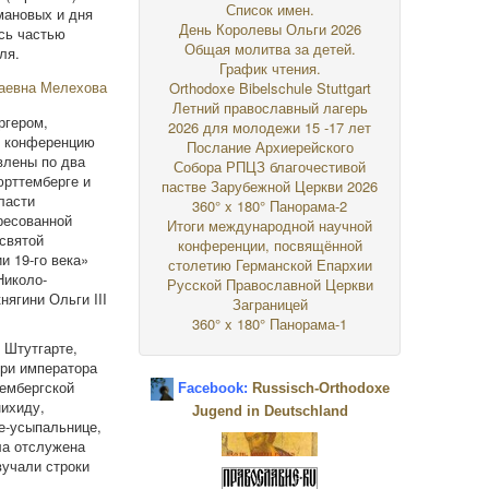
Список имен.
мановых и дня
День Королевы Ольги 2026
сь частью
Общая молитва за детей.
ля.
График чтения.
Orthodoxe Bibelschule Stuttgart
Летний православный лагерь
ргером,
2026 для молодежи 15 -17 лет
ю конференцию
Послание Архиерейского
влены по два
Собора РПЦЗ благочестивой
юрттемберге и
пастве Зарубежной Церкви 2026
ласти
360° x 180° Панорама-2
ресованной
Итоги международной научной
святой
конференции, посвящённой
и 19-го века»
столетию Германской Епархии
Николо-
Русской Православной Церкви
ягини Ольги III
Заграницей
360° x 180° Панорама-1
 Штутгарте,
ри императора
ембергской
Facebook:
Russisch-Orthodoxe
ихиду,
Jugend in Deutschland
е-усыпальнице,
ла отслужена
вучали строки