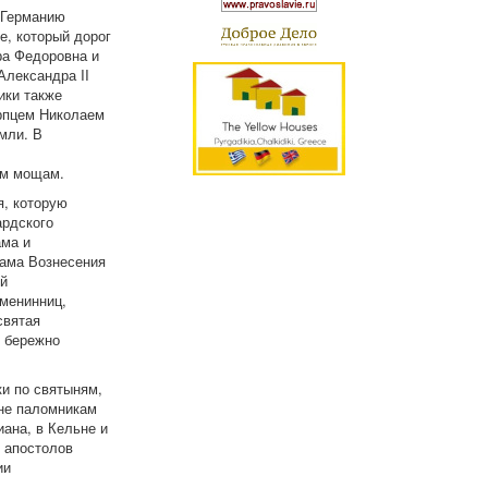
 Германию
е, который дорог
ра Федоровна и
Александра II
ики также
рпцем Николаем
мли. В
ым мощам.
я, которую
ардского
ама и
рама Вознесения
й
именинниц,
святая
ы бережно
и по святыням,
не паломникам
ана, в Кельне и
, апостолов
ии