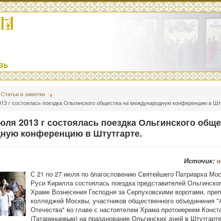
Статьи и заметки
013 г состоялась поездка Ольгинского общества на международную конференцию в Шт
июля 2013 г состоялась поездка Ольгинского обще
ную конференцию в Штутгарте.
Источик:
w
С 21 по 27 июля по благословению Святейшего Патриарха Мос
Руси Кирилла состоялась поездка представителей Ольгинско
Храме Вознесения Господня за Серпуховскими воротами, пре
колледжей Москвы, участников общественного объединения "
Отечества" во главе с настоятелем Храма протоиереем Конст
(Татаринцевым) на празднование Ольгинских дней в Штутгарте