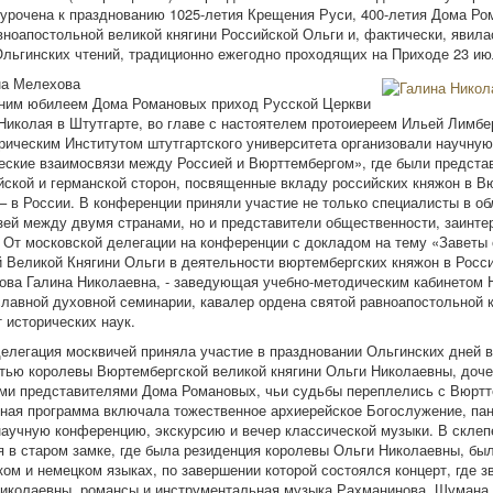
урочена к празднованию 1025-летия Крещения Руси, 400-летия Дома Ро
вноапостольной великой княгини Российской Ольги и, фактически, явила
ьгинских чтений, традиционно ежегодно проходящих на Приходе 23 ию
на Мелехова
тним юбилеем Дома Романовых приход Русской Церкви
Николая в Штутгарте, во главе с настоятелем протоиереем Ильей Лимбе
рическим Институтом штутгартского университета организовали научну
еские взаимосвязи между Россией и Вюрттембергом», где были предста
йской и германской сторон, посвященные вкладу российских княжон в В
– в России. В конференции приняли участие не только специалисты в об
зей между двумя странами, но и представители общественности, заинте
 От московской делегации на конференции с докладом на тему «Заветы 
 Великой Княгини Ольги в деятельности вюртембергских княжон в Росси
ва Галина Николаевна, - заведующая учебно-методическим кабинетом 
лавной духовной семинарии, кавалер ордена святой равноапостольной кн
 исторических наук.
делегация москвичей приняла участие в праздновании Ольгинских дней в
тью королевы Вюртембергской великой княгини Ольги Николаевны, доче
ими представителями Дома Романовых, чьи судьбы переплелись с Вюртт
ная программа включала тожественное архиерейское Богослужение, пан
учную конференцию, экскурсию и вечер классической музыки. В склеп
я в старом замке, где была резиденция королевы Ольги Николаевны, бы
ком и немецком языках, по завершении которой состоялся концерт, где з
иколаевны, романсы и инструментальная музыка Рахманинова, Шумана,