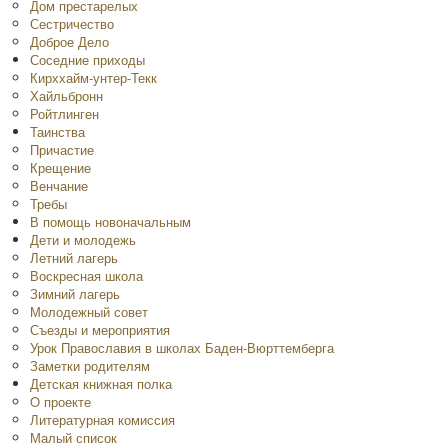
Дом престарелых
Сестричество
Доброе Дело
Соседние приходы
Кирххайм-унтер-Текк
Хайльбронн
Ройтлинген
Таинства
Причастие
Крещение
Венчание
Требы
В помощь новоначальным
Дети и молодежь
Летний лагерь
Воскресная школа
Зимний лагерь
Молодежный совет
Съезды и мероприятия
Урок Православия в школах Баден-Вюрттемберга
Заметки родителям
Детская книжная полка
O проекте
Литературная комиссия
Малый список