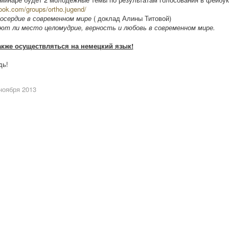
ook.com/groups/ortho.jugend/
сердие в современном мире
( доклад Алины Титовой)
ют ли место целомудрие, верность и любовь в современном мире.
акже осуществляться на немецкий язык!
дь!
ноября 2013