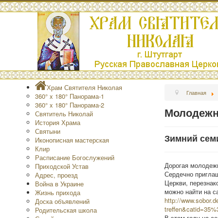
Храм Святителя Николая
Главная
360° x 180° Панорама-1
360° x 180° Панорама-2
Молодежн
Святитель Николай
История Храма
Святыни
Зимний сем
Иконописная мастерская
Клир
Расписание Богослужений
Дорогая молодежь
Приходской Устав
Сердечно приглаш
Адрес, проезд
Церкви, перезнак
Война в Украине
можно найти на с
Жизнь прихода
http://www.sobor.
Доска объявлений
treffen&catid=35
Родительская школа
В этом году на с