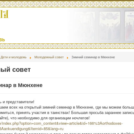
Дети и молодежь
Молодежный совет
Зимний семинар в Мюнхене
ый совет
инар в Мюнхене
 и представители!
аем всех на открытый зимний семинар в Мюнхене, где мы можем больше
омиться, принять участия в таинствах! Большая просьба зараннее запи
айте), что необходимо для организации ночлегов!
de/index.php?option=com_content&view=article&id=166%3Aorthodoxes-
%3Aankuendigung&Itemid=85&lang=ru
еминаре будет 2 молодежные темы по результатам голосования в фейбук