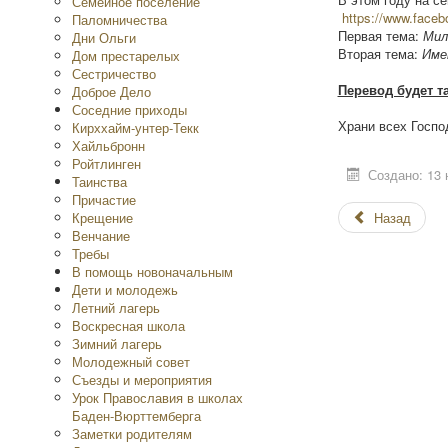
Семейное поселение
https://www.faceb
Паломничества
Первая тема:
Мило
Дни Ольги
Вторая тема:
Име
Дом престарелых
Сестричество
Перевод будет т
Доброе Дело
Соседние приходы
Храни всех Госпо
Кирххайм-унтер-Текк
Хайльбронн
Ройтлинген
Создано: 13 
Таинства
Причастие
Крещение
Назад
Венчание
Требы
В помощь новоначальным
Дети и молодежь
Летний лагерь
Воскресная школа
Зимний лагерь
Молодежный совет
Съезды и мероприятия
Урок Православия в школах
Баден-Вюрттемберга
Заметки родителям