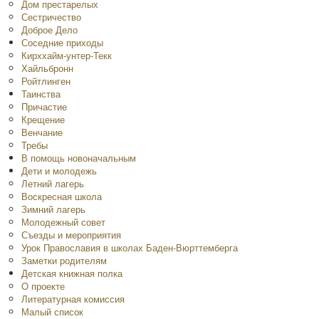
Дом престарелых
Сестричество
Доброе Дело
Соседние приходы
Кирххайм-унтер-Текк
Хайльбронн
Ройтлинген
Таинства
Причастие
Крещение
Венчание
Требы
В помощь новоначальным
Дети и молодежь
Летний лагерь
Воскресная школа
Зимний лагерь
Молодежный совет
Съезды и мероприятия
Урок Православия в школах Баден-Вюрттемберга
Заметки родителям
Детская книжная полка
O проекте
Литературная комиссия
Малый список