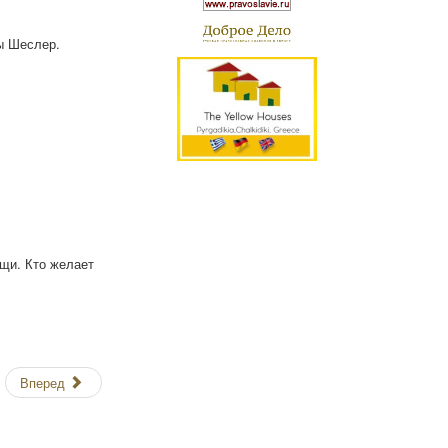
ы Шеслер.
щи. Кто желает
Вперед