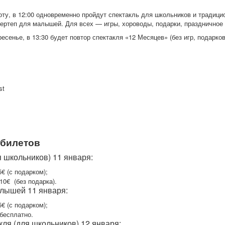
боту, в 12:00 одновременно пройдут спектакль для школьников и традици
ертеп для малышей. Для всех — игры, хороводы, подарки, праздничное
ресенье, в 13:30 будет повтор спектакля «12 Месяцев» (без игр, подарко
st
 билетов
я школьников) 11 января:
€ (с подарком);
0€ (без подарка).
лышей 11 января:
€ (с подарком);
бесплатно.
кля (для школьников) 12 января: