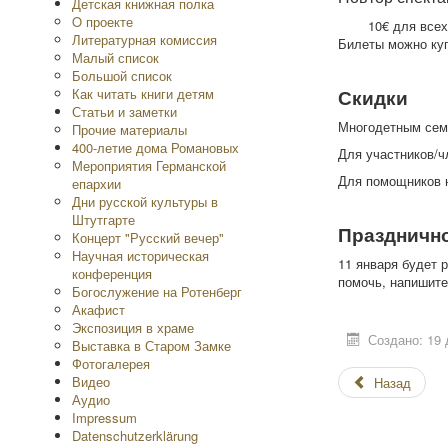
Детская книжная полка
O проекте
10€ для всех
Литературная комиссия
Билеты можно куп
Малый список
Большой список
Как читать книги детям
Скидки
Статьи и заметки
Многодетным семь
Прочие материалы
400-летие дома Романовых
Для участников/ч
Мероприятия Германской
Для помощников 
епархии
Дни русской культуры в
Штутгарте
Праздничн
Концерт "Русский вечер"
Научная историческая
11 января будет 
конференция
помочь, напишит
Богослужение на Ротенберг
Акафист
Экспозиция в храме
Создано: 19 
Выставка в Старом Замке
Фотогалерея
Видео
Назад
Аудио
Impressum
Datenschutzerklärung