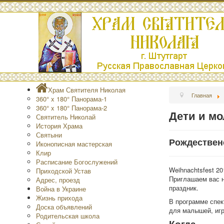
Храм Святителя Николая
Главная
360° x 180° Панорама-1
360° x 180° Панорама-2
Дети и м
Святитель Николай
История Храма
Святыни
Рождественс
Иконописная мастерская
Клир
Расписание Богослужений
Weihnachtsfest 20
Приходской Устав
Приглашаем вас 
Адрес, проезд
праздник.
Война в Украине
Жизнь прихода
В программе спек
Доска объявлений
для малышей, игр
Родительская школа
Когда