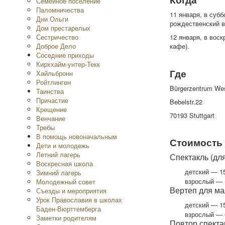
Семейное поселение
Паломничества
11 января, в суб
Дни Ольги
рождественский в
Дом престарелых
Сестричество
12 января, в воск
Доброе Дело
кафе).
Соседние приходы
Кирххайм-унтер-Текк
Где
Хайльбронн
Ройтлинген
Bürgerzentrum We
Таинства
Причастие
Bebelstr.22
Крещение
70193 Stuttgart
Венчание
Требы
В помощь новоначальным
Стоимость
Дети и молодежь
Летний лагерь
Спектакль (дл
Воскресная школа
детский — 15
Зимний лагерь
взрослый — 1
Молодежный совет
Вертеп для ма
Съезды и мероприятия
Урок Православия в школах
детский — 15
Баден-Вюрттемберга
взрослый — 
Заметки родителям
Повтор спекта