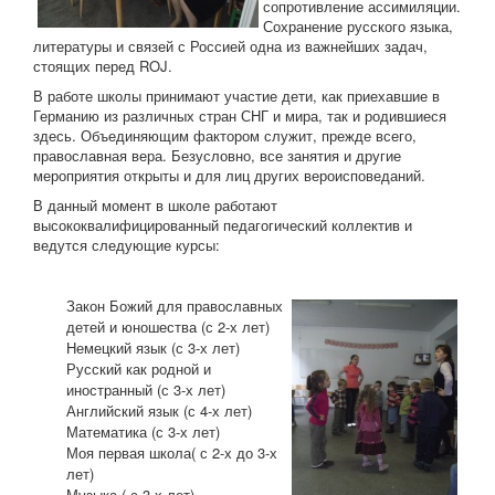
сопротивление ассимиляции.
Сохранение русского языка,
литературы и связей с Россией одна из важнейших задач,
стоящих перед ROJ.
В работе школы принимают участие дети, как приехавшие в
Германию из различных стран СНГ и мира, так и родившиеся
здесь. Объединяющим фактором служит, прежде всего,
православная вера. Безусловно, все занятия и другие
мероприятия открыты и для лиц других вероисповеданий.
В данный момент в школе работают
высококвалифицированный педагогический коллектив и
ведутся следующие курсы:
Закон Божий для православных
детей и юношества (с 2-х лет)
Немецкий язык (с 3-х лет)
Русский как родной и
иностранный (с 3-х лет)
Английский язык (с 4-х лет)
Математика (с 3-х лет)
Моя первая школа( с 2-х до 3-х
лет)
Музыка ( с 3-х лет)