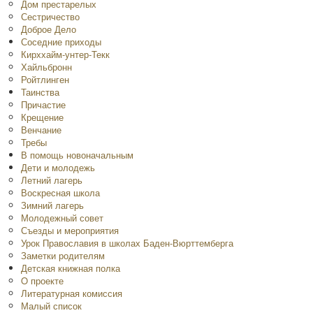
Дом престарелых
Сестричество
Доброе Дело
Соседние приходы
Кирххайм-унтер-Текк
Хайльбронн
Ройтлинген
Таинства
Причастие
Крещение
Венчание
Требы
В помощь новоначальным
Дети и молодежь
Летний лагерь
Воскресная школа
Зимний лагерь
Молодежный совет
Съезды и мероприятия
Урок Православия в школах Баден-Вюрттемберга
Заметки родителям
Детская книжная полка
O проекте
Литературная комиссия
Малый список