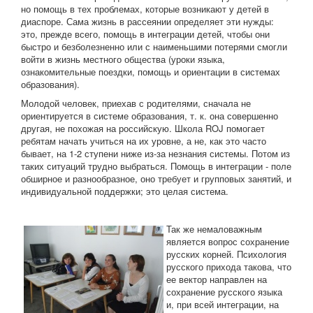
но помощь в тех проблемах, которые возникают у детей в
диаспоре. Сама жизнь в рассеянии определяет эти нужды:
это, прежде всего, помощь в интеграции детей, чтобы они
быстро и безболезненно или с наименьшими потерями смогли
войти в жизнь местного общества (уроки языка,
ознакомительные поездки, помощь и ориентации в системах
образования).
Молодой человек, приехав с родителями, сначала не
ориентируется в системе образования, т. к. она совершенно
другая, не похожая на российскую. Школа ROJ помогает
ребятам начать учиться на их уровне, а не, как это часто
бывает, на 1-2 ступени ниже из-за незнания системы. Потом из
таких ситуаций трудно выбраться. Помощь в интеграции - поле
обширное и разнообразное, оно требует и групповых занятий, и
индивидуальной поддержки; это целая система.
Так же немаловажным
является вопрос сохранение
русских корней. Психология
русского прихода такова, что
ее вектор направлен на
сохранение русского языка
и, при всей интеграции, на