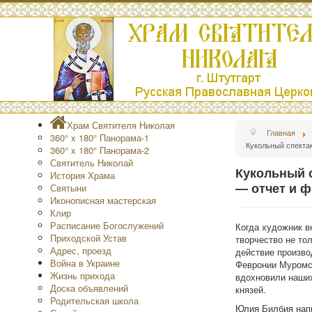
Храм Святителя Николая
Главная
360° x 180° Панорама-1
Кукольный спекта
360° x 180° Панорама-2
Святитель Николай
Кукольный 
История Храма
— отчет и ф
Святыни
Иконописная мастерская
Клир
Расписание Богослужений
Когда художник в
Приходской Устав
творчество не то
Адрес, проезд
действие произво
Война в Украине
Февронии Муромск
Жизнь прихода
вдохновили наших
Доска объявлений
князей.
Родительская школа
Юлия Билбия напи