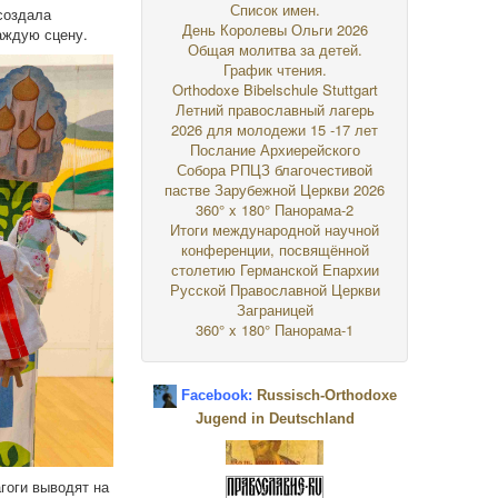
Список имен.
создала
День Королевы Ольги 2026
аждую сцену.
Общая молитва за детей.
График чтения.
Orthodoxe Bibelschule Stuttgart
Летний православный лагерь
2026 для молодежи 15 -17 лет
Послание Архиерейского
Собора РПЦЗ благочестивой
пастве Зарубежной Церкви 2026
360° x 180° Панорама-2
Итоги международной научной
конференции, посвящённой
столетию Германской Епархии
Русской Православной Церкви
Заграницей
360° x 180° Панорама-1
Facebook:
Russisch-Orthodoxe
Jugend in Deutschland
агоги выводят на