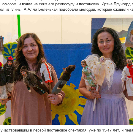
 юмором, и взяла на себя его режиссуру и постановку. Ирэна Брунгард 
ол из глины. А Алла Беленькая подобрала мелодии, которые оживили к
участвовавшим в первой постановке спектакля, уже по 15-17 лет, и пед