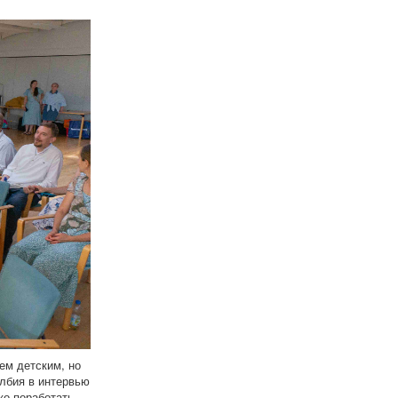
ем детским, но
лбия в интервью
ко поработать