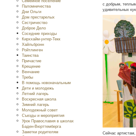
Семейное поселение
с добрым, теплым
Паломничества
удивительных кук
Дни Ольги
Дом престарелых
Сестричество
Доброе Дело
Соседние приходы
Кирххайм-унтер-Текк
Хайльбронн
Ройтлинген
Таинства
Причастие
Крещение
Венчание
Требы
В помощь новоначальным
Дети и молодежь
Летний лагерь
Воскресная школа
Зимний лагерь
Молодежный совет
Съезды и мероприятия
Урок Православия в школах
Баден-Вюрттемберга
Заметки родителям
Сейчас артистам, 