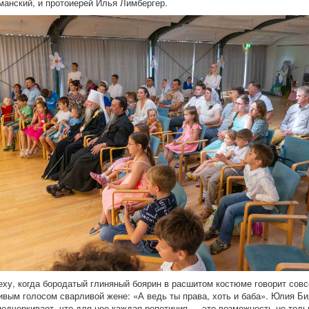
манский, и протоиерей Илья Лимбергер.
еху, когда бородатый глиняный боярин в расшитом костюме говорит совс
вым голосом сварливой жене: «А ведь ты права, хоть и баба». Юлия Би
подчеркивает, что для нее каждая репетиция — это возможность не толь