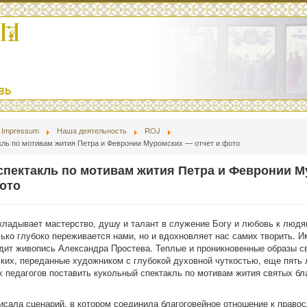
Impressum
Наша деятельность
ROJ
кль по мотивам жития Петра и Февронии Муромских — отчет и фото
спектакль по мотивам жития Петра и Февронии 
ото
кладывает мастерство, душу и талант в служение Богу и любовь к людя
лько глубоко переживается нами, но и вдохновляет нас самих творить. И
дит живопись Александра Простева. Теплые и проникновенные образы с
их, переданные художником с глубокой духовной чуткостью, еще пять 
 педагогов поставить кукольный спектакль по мотивам жития святых бл
сала сценарий, в котором соединила благоговейное отношение к право