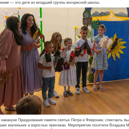
ление — это дети из младшей группы воскресной школы.
, накануне Празднования памяти святых Петра и Февронии, спектакль бы
аших маленьких и взрослых прихожан. Мероприятие посетили Владыка М