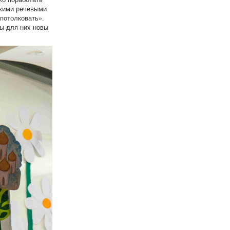
акими речевыми
«потолковать».
ты для них новы