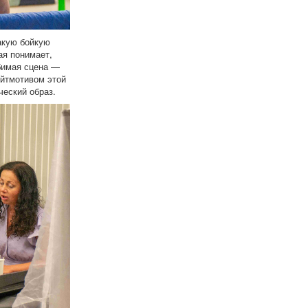
такую бойкую
ая понимает,
бимая сцена —
ейтмотивом этой
еский образ.