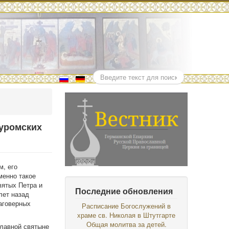
Поиск
Муромских
м, его
менно такое
вятых Петра и
Последние обновления
лет назад
аговерных
Расписание Богослужений в
храме св. Николая в Штутгарте
Общая молитва за детей.
славной святыне