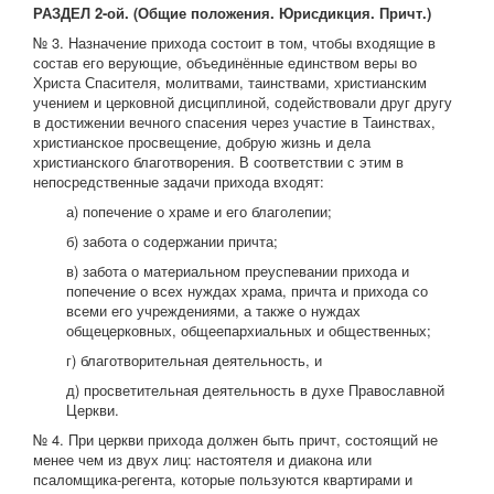
РАЗДЕЛ 2-ой. (Общие положения. Юрисдикция. Причт.)
№ 3. Назначение прихода состоит в том, чтобы входящие в
состав его верующие, объединённые единством веры во
Христа Спасителя, молитвами, таинствами, христианским
учением и церковной дисциплиной, содействовали друг другу
в достижении вечного спасения через участие в Таинствах,
христианское просвещение, добрую жизнь и дела
христианского благотворения. В соответствии с этим в
непосредственные задачи прихода входят:
а) попечение о храме и его благолепии;
б) забота о содержании причта;
в) забота о материальном преуспевании прихода и
попечение о всех нуждах храма, причта и прихода со
всеми его учреждениями, а также о нуждах
общецерковных, общеепархиальных и общественных;
г) благотворительная деятельность, и
д) просветительная деятельность в духе Православной
Церкви.
№ 4. При церкви прихода должен быть причт, состоящий не
менее чем из двух лиц: настоятеля и диакона или
псаломщика-регента, которые пользуются квартирами и