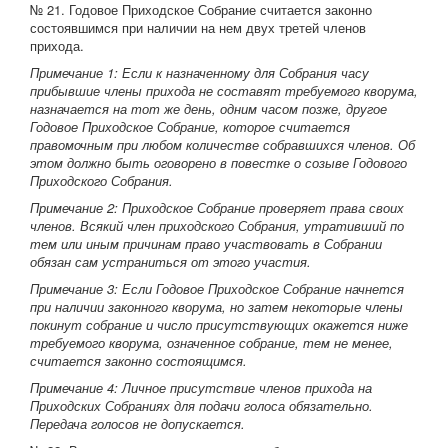
№ 21. Годовое Приходское Собрание считается законно
состоявшимся при наличии на нем двух третей членов
прихода.
Примечание 1: Если к назначенному для Собрания часу
прибывшие члены прихода не составят требуемого кворума,
назначается на тот же день, одним часом позже, другое
Годовое Приходское Собрание, которое считается
правомочным при любом количестве собравшихся членов. Об
этом должно быть оговорено в повестке о созыве Годового
Приходского Собрания.
Примечание 2: Приходское Собрание проверяет права своих
членов. Всякий член приходского Собрания, утративший по
тем или иным причинам право участвовать в Собрании
обязан сам устраниться от этого участия.
Примечание 3: Если Годовое Приходское Собрание начнется
при наличии законного кворума, но затем некоторые члены
покинут собрание и число присутствующих окажется ниже
требуемого кворума, означенное собрание, тем не менее,
считается законно состоящимся.
Примечание 4: Личное присутствие членов прихода на
Приходских Собраниях для подачи голоса обязательно.
Передача голосов не допускается.