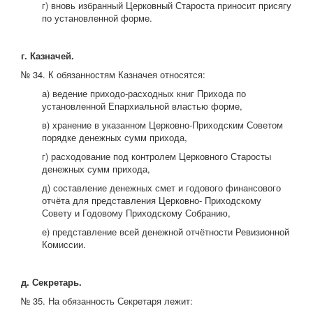
г) вновь избранный Церковный Староста приносит присягу
по установленной форме.
г. Казначей.
№ 34. К обязанностям Казначея относятся:
а) ведение приходо-расходных книг Прихода по
установленной Епархиальной властью форме,
в) хранение в указанном Церковно-Приходским Советом
порядке денежных сумм прихода,
г) расходование под контролем Церковного Старосты
денежных сумм прихода,
д) составление денежных смет и годового финансового
отчёта для представления Церковно- Приходскому
Совету и Годовому Приходскому Собранию,
е) представление всей денежной отчётности Ревизионной
Комиссии.
д. Секретарь.
№ 35. На обязанность Секретаря лежит: