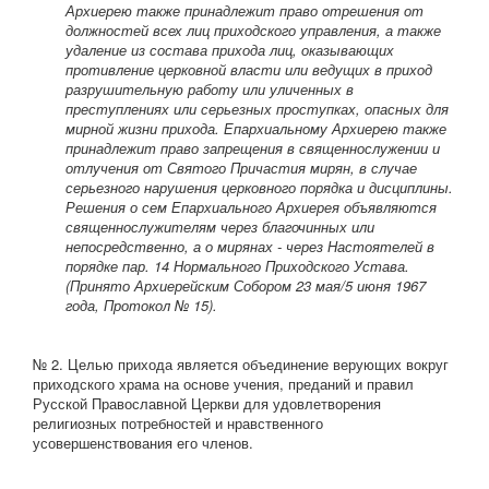
Архиерею также принадлежит право отрешения от
должностей всех лиц приходского управления, а также
удаление из состава прихода лиц, оказывающих
противление церковной власти или ведущих в приход
разрушительную работу или уличенных в
преступлениях или серьезных проступках, опасных для
мирной жизни прихода. Епархиальному Архиерею также
принадлежит право запрещения в священнослужении и
отлучения от Святого Причастия мирян, в случае
серьезного нарушения церковного порядка и дисциплины.
Решения о сем Епархиального Архиерея объявляются
священнослужителям через благочинных или
непосредственно, а о мирянах - через Настоятелей в
порядке пар. 14 Нормального Приходского Устава.
(Принято Архиерейским Собором 23 мая/5 июня 1967
года, Протокол № 15).
№ 2. Целью прихода является объединение верующих вокруг
приходского храма на основе учения, преданий и правил
Русской Православной Церкви для удовлетворения
религиозных потребностей и нравственного
усовершенствования его членов.