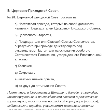
Б. Церковно-Приходской Совет.
№ 28. Церковно-Приходской Совет состоит из:
а) Настоятеля прихода, который по своей должности
является Председателем Церковно-Приходского Совета,
б) Церковного Старосты,
в) Председателя или Старшей Сестры Сестричества,
образуемого при приходе действующего под
руководством Настоятеля на основании особого о
Сестричествах Положения, утвержденного Епархиальной
властью,
г) Казначея,
д) Секретаря,
е) штатных членов причта,
ж) от двух до пяти членов Совета.
Примечание: в Соединенных Штатах и Канаде, в приходах,
инкорпорированных по гражданским законам о религиозных
корпорациях, тростисты приходской корпорации (прихода),
избираемые в порядке, указываемом названным законом,
могут принимать участие в заседаниях Церковно-