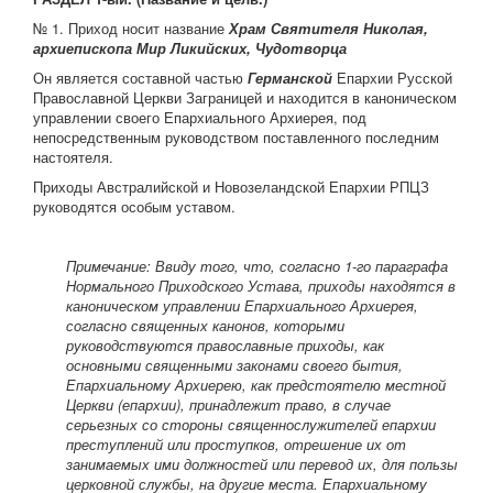
№ 1. Приход носит название
Храм
Святителя Николая,
архиепископа Мир Ликийских,
Чудотворца
Он является составной частью
Германской
Епархии Русской
Православной Церкви Заграницей и находится в каноническом
управлении своего Епархиального Архиерея, под
непосредственным руководством поставленного последним
настоятеля.
Приходы Австралийской и Новозеландской Епархии РПЦЗ
руководятся особым уставом.
Примечание:
Ввиду того, что, согласно 1-го параграфа
Нормального Приходского Устава, приходы находятся в
каноническом управлении Епархиального Архиерея,
согласно священных канонов, которыми
руководствуются православные приходы, как
основными священными законами своего бытия,
Епархиальному Архиерею, как предстоятелю местной
Церкви (епархии), принадлежит право, в случае
серьезных со стороны священнослужителей епархии
преступлений или проступков, отрешение их от
занимаемых ими должностей или перевод их, для пользы
цер­ковной службы, на другие места. Епархиальному