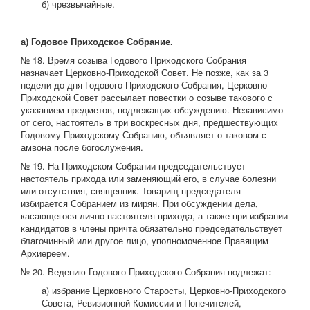
б) чрезвычайные.
а) Годовое Приходское Собрание.
№ 18. Время созыва Годового Приходского Собрания
назначает Церковно-Приходской Совет. Не позже, как за 3
недели до дня Годового Приходского Собрания, Церковно-
Приходской Совет рассылает повестки о созыве такового с
указанием предметов, подлежащих обсуждению. Независимо
от сего, настоятель в три воскресных дня, предшествующих
Годовому Приходскому Собранию, объявляет о таковом с
амвона после богослужения.
№ 19. На Приходском Собрании председательствует
настоятель прихода или заменяющий его, в случае болезни
или отсутствия, священник. Товарищ председателя
избирается Собранием из мирян. При обсуждении дела,
касающегося лично настоятеля прихода, а также при избрании
кандидатов в члены причта обязательно председательствует
благочинный или другое лицо, уполномоченное Правящим
Архиереем.
№ 20. Ведению Годового Приходского Собрания подлежат:
а) избрание Церковного Старосты, Церковно-Приходского
Совета, Ревизионной Комиссии и Попечителей,