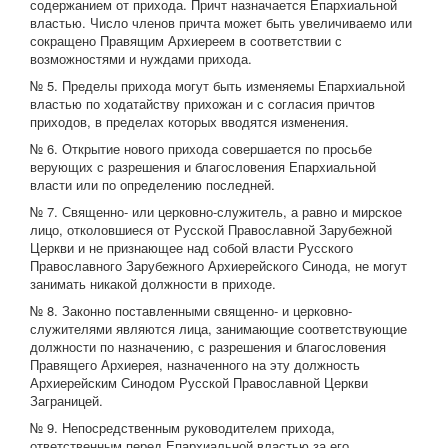
содержанием от прихода. Причт назначается Епархиальной
властью. Число членов причта может быть увеличиваемо или
сокращено Правящим Архиереем в соответствии с
возможностями и нуждами прихода.
№ 5. Пределы прихода могут быть изменяемы Епархиальной
властью по ходатайству прихожан и с согласия причтов
приходов, в пределах которых вводятся изменения.
№ 6. Открытие нового прихода совершается по просьбе
верующих с разрешения и благословения Епархиальной
власти или по определению последней.
№ 7. Священно- или церковно-служитель, а равно и мирское
лицо, отколовшиеся от Русской Православной Зарубежной
Церкви и не признающее над собой власти Русского
Православного Зарубежного Архиерейского Синода, не могут
занимать никакой должности в приходе.
№ 8. Законно поставленными священно- и церковно-
служителями являются лица, занимающие соответствующие
должности по назначению, с разрешения и благословения
Правящего Архиерея, назначенного на эту должность
Архиерейским Синодом Русской Православной Церкви
Заграницей.
№ 9. Непосредственным руководителем прихода,
ответственным перед Епархиальной властью за его