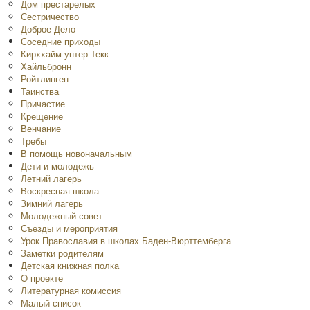
Дом престарелых
Сестричество
Доброе Дело
Соседние приходы
Кирххайм-унтер-Текк
Хайльбронн
Ройтлинген
Таинства
Причастие
Крещение
Венчание
Требы
В помощь новоначальным
Дети и молодежь
Летний лагерь
Воскресная школа
Зимний лагерь
Молодежный совет
Съезды и мероприятия
Урок Православия в школах Баден-Вюрттемберга
Заметки родителям
Детская книжная полка
O проекте
Литературная комиссия
Малый список