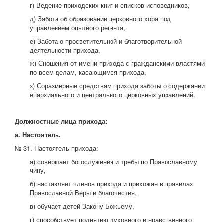
г) Ведение приходских книг и списков исповедников,
д) Забота об образовании церковного хора под
управлением опытного регента,
е) Забота о просветительной и благотворительной
деятельности прихода,
ж) Сношения от имени прихода с гражданскими властями
по всем делам, касающимся прихода,
з) Соразмерные средствам прихода заботы о содержании
епархиального и центрального церковных управлений.
Должностные лица прихода:
а. Настоятель.
№ 31. Настоятель прихода:
а) совершает богослужения и требы по Православному
чину,
б) наставляет членов прихода и прихожан в правилах
Православной Веры и благочестия,
в) обучает детей Закону Божьему,
г) способствует поднятию духовного и нравственного