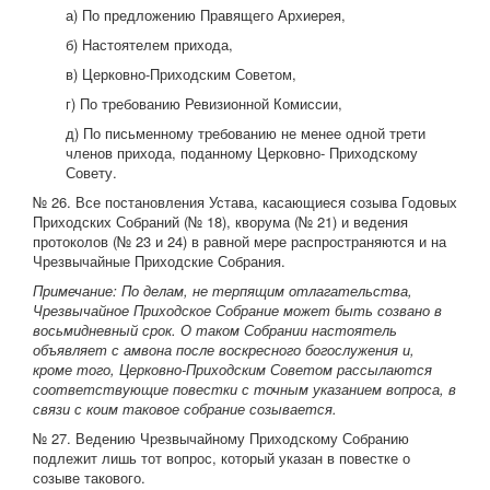
а) По предложению Правящего Архиерея,
б) Настоятелем прихода,
в) Церковно-Приходским Советом,
г) По требованию Ревизионной Комиссии,
д) По письменному требованию не менее одной трети
членов прихода, поданному Церковно- Приходскому
Совету.
№ 26. Все постановления Устава, касающиеся созыва Годовых
Приходских Собраний (№ 18), кворума (№ 21) и ведения
протоколов (№ 23 и 24) в равной мере распространяются и на
Чрезвычайные Приходские Собрания.
Примечание: По делам, не терпящим отлагательства,
Чрезвычайное Приходское Собрание может быть созвано в
восьмидневный срок. О таком Собрании настоятель
объявляет с амвона после воскресного богослужения и,
кроме того, Церковно-Приходским Советом рассылаются
соответствующие повестки с точным указанием вопроса, в
связи с коим таковое собрание созывается.
№ 27. Ведению Чрезвычайному Приходскому Собранию
подлежит лишь тот вопрос, который указан в повестке о
созыве такового.