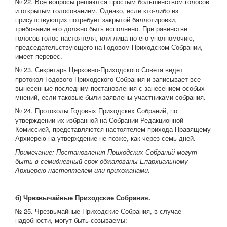
№ 22. Все вопросы решаются простым большинством голосов
и открытым голосованием. Однако, если кто-либо из
присутствующих потребует закрытой баллотировки,
требование его должно быть исполнено. При равенстве
голосов голос настоятеля, или лица по его уполномочию,
председательствующего на Годовом Приходском Собрании,
имеет перевес.
№ 23. Секретарь Церковно-Приходского Совета ведет
протокол Годового Приходского Собрания и записывает все
вынесенные последним постановления с занесением особых
мнений, если таковые были заявлены участниками собрания.
№ 24. Протоколы Годовых Приходских Собраний, по
утверждении их избранной на Собрании Редакционной
Комиссией, представляются настоятелем прихода Правящему
Архиерею на утверждение не позже, как через семь дней.
Примечание: Постановления Приходских Собраний могут
быть в семидневный срок обжалованы Епархиальному
Архиерею настоятелем или прихожанами.
б) Чрезвычайные Приходские Собрания.
№ 25. Чрезвычайные Приходские Собрания, в случае
надобности, могут быть созываемы: