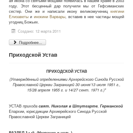
ая икона со святыми мощами появилась в нашем храме в 2003
году. Этот бесценный дар получили мы от Гефсиманских
сестер. Они же и написали икону великомучениц
княгини
Елизаветы
и
инокини Варвары
, вставив в нее частицы мощей
угодниц Божьих.
Создано: 12 марта 2011
Подробнее...
Приходской Устав
ПРИХОДСКОЙ УСТАВ
(Утверждённый определениями Архерейского Синода Русской
Православной Церкви Заграницей 30 июня/13 июля 1951 г.,
15/28 апреля 1955 г. и 14/27 сент. 1971 г.)*
УСТАВ
прихода
свят. Николая в Штутгарте
,
Германской
Епархии, юрисдикции Архиерейского Синода Русской
Православной Церкви Заграницей
РАЗДЕЛ 1-ый. (Название и цель.)