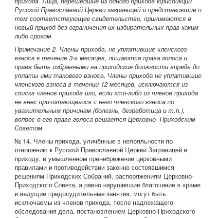
прихода. Лица, перешедшие из одного прихода юрисдикции
Русской Православной Церкви заграницей и представившие о
том соответствующее свидетельство, принимаются в
новый приход без ограничения их избирательных прав каким-
либо сроком.
Примечание 2. Члены прихода, не уплатившие членского
взноса в течение 3-х месяцев, лишаются права голоса и
права быть избранными на приходские должности впредь до
уплаты ими такового взноса. Члены прихода не уплатившие
членского взноса в течении 12 месяцев, исключаются из
списка членов прихода или, если кто-либо из членов прихода
не внес причитающегося с него членского взноса по
уважительным причинам (болезнь, безработица и т.п.),
вопрос о его праве голоса решается Церковно- Приходским
Советом.
№ 14. Члены прихода, уличённые в нелояльности по
отношению к Русской Православной Церкви Заграницей и
приходу, в умышленном пренебрежении церковными
правилами и противодействии законно состоявшимся
решениям Приходских Собраний, распоряжениям Церковно-
Приходского Совета, а равно нарушившие благочиние в храме
и ведущие предосудительные занятия, могут быть
исключаемы из членов прихода, после надлежащего
обследования дела, постановлением Церковно-Приходского