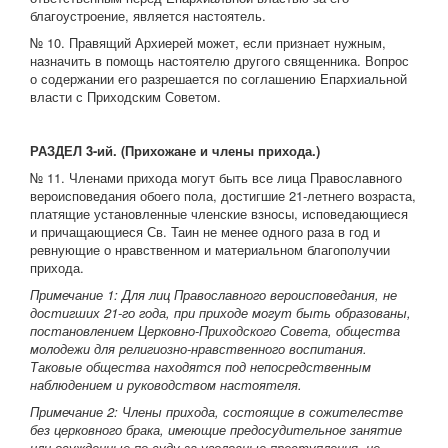
благоустроение, является настоятель.
№ 10. Правящий Архиерей может, если признает нужным,
назначить в помощь настоятелю другого священника. Вопрос
о содержании его разрешается по соглашению Епархиальной
власти с Приходским Советом.
РАЗДЕЛ 3-ий. (Прихожане и члены прихода.)
№ 11. Членами прихода могут быть все лица Православного
вероисповедания обоего пола, достигшие 21-летнего возраста,
платящие установленные членские взносы, исповедающиеся
и причащающиеся Св. Таин не менее одного раза в год и
ревнующие о нравственном и материальном благополучии
прихода.
Примечание 1: Для лиц Православного вероисповедания, не
достигших 21-го года, при приходе могут быть образованы,
постановлением Церковно-Приходского Совета, общества
молодежи для религиозно-нравственного воспитания.
Таковые общества находятся под непосредственным
наблюдением и руководством настоятеля.
Примечание 2: Члены прихода, состоящие в сожителестве
без церковного брака, имеющие предосудительное занятие
или осужденные по суду за уголовные преступления, не