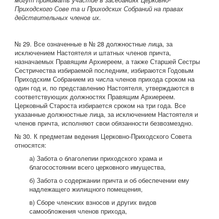
Приходского Сове та и Приходских Собраний на правах
действительных членов их.
№ 29. Все означенные в № 28 должностные лица, за
исключением Настоятеля и штатных членов причта,
назначаемых Правящим Архиереем, а также Старшей Сестры
Сестричества избираемой последним, избираются Годовым
Приходским Собранием из числа членов прихода сроком на
один год и, по представлению Настоятеля, утверждаются в
соответствующих должностях Правящим Архиереем.
Церковный Староста избирается сроком на три года. Все
указанные должностные лица, за исключением Настоятеля и
членов причта, исполняют свои обязанности безвозмездно.
№ 30. К предметам ведения Церковно-Приходского Совета
относятся:
а) Забота о благолепии приходского храма и
благосостоянии всего церковного имущества,
б) Забота о содержании причта и об обеспечении ему
надлежащего жилищного помещения,
в) Сборе членских взносов и других видов
самообложения членов прихода,