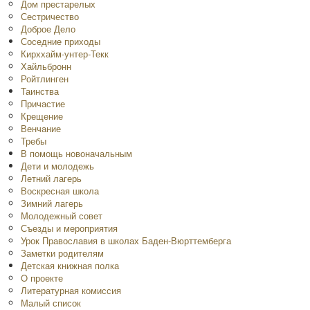
Дом престарелых
Сестричество
Доброе Дело
Соседние приходы
Кирххайм-унтер-Текк
Хайльбронн
Ройтлинген
Таинства
Причастие
Крещение
Венчание
Требы
В помощь новоначальным
Дети и молодежь
Летний лагерь
Воскресная школа
Зимний лагерь
Молодежный совет
Съезды и мероприятия
Урок Православия в школах Баден-Вюрттемберга
Заметки родителям
Детская книжная полка
O проекте
Литературная комиссия
Малый список