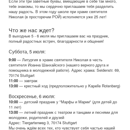
Если эти три заветные буквы, вмещающие в себе так много,
тебе знакомы, то мы сердечно приглашаем тебя разделить
нашу радость. В этом году школе при храме святителя
Николая (в просторечии РОЙ) исполняется уже 25 лет!
Что же нас ждет?
В выходные 5 - 6 июля мы приглашаем вас на праздник,
полный радостных встреч, благодарности и общения!
Суббота, 5 июля:
9:00
— Литургия в храме святителя Николая в честь
святителя Иоанна Шанхайского (нашего верного друга и
помощника в молодежной работе). Адрес храма: Seidenstr. 69,
70174 Stuttgart
11:00
— завтрак
13:00
— крестный ход (предположительно у Kapelle Rotenberg)
Воскресенье, 6 июля:
10:00
— детский праздник у "Марфы и Марии" (для детей до
11 лет)
13:00
— летний праздник с театром и танцами и песнями для
молодежи, родителей и друзей
Адрес: Tiergartenweg 3, 70174 Stuttgart
Мы очень ждём всех тех, кто чувствует себя частью нашей