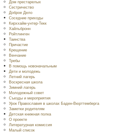
Дом престарелых
Сестричество
Доброе Дело
Соседние приходы
Кирххайм-унтер-Текк
Хайльбронн
Ройтлинген
Таинства
Причастие
Крещение
Венчание
Требы
В помощь новоначальным
Дети и молодежь
Летний лагерь
Воскресная школа
Зимний лагерь
Молодежный совет
Съезды и мероприятия
Урок Православия в школах Баден-Вюрттемберга
Заметки родителям
Детская книжная полка
O проекте
Литературная комиссия
Малый список