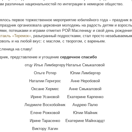
м различных национальностей по интеграции в немецкое общество.
ялось первое торжественное мероприятие юбилейного года – праздник 
праздник организовала церковная молодежь на радость детям и взрос
ями, потешками и играми отметил РОЙ Масленицу и свой день рождения
ктакль «Теремок»
, разыгранный подростками, стал просто незабываемы
оволь и на любой вкус: с маслом, с творогом, с вареньем.
леница на славу!
дник, представление и угощение
сердечное спасибо
отцу Илье Лимбергеру
Наталье Смыкаловой
Ольге Ротер
Юлии Лимбергер
Наталии Гернгрос
Анне Неробовой
Оксане Хермес
Анне Смыкаловой
Ирине Усановой
Екатерине Карпенко
Людмиле Воскобойник
Андрею Палю
Елене Рожковой
Юлии Майник
Ирине Тарасенко
Екатерине Майнхардт
Виктору Хагин