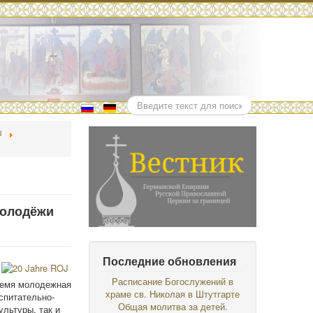
Поиск
J
Молодёжи
Последние обновления
Расписание Богослужений в
ремя молодежная
храме св. Николая в Штутгарте
спитательно-
Общая молитва за детей.
ультуры, так и