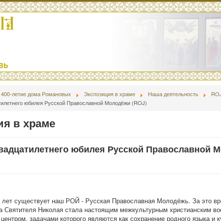
400-летие дома Романовых
Экспозиция в храме
Наша деятельность
RO
атилетнего юбилея Русской Православной Молодёжи (ROJ)
ия в храме
 двадцатилетнего юбилея Русской Православной 
 лет существует наш РОЙ - Русская Православная Молодёжь. За это в
а Святителя Николая стала настоящим межкультурным христианским во
центром, задачами которого являются как сохранение родного языка и к