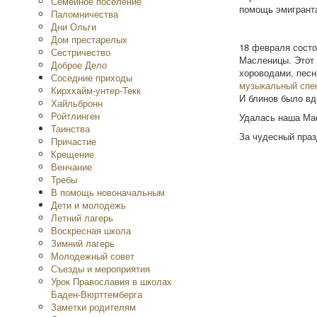
Семейное поселение
помощь эмигранта
Паломничества
Дни Ольги
Дом престарелых
18 февраля состо
Сестричество
Масленицы. Этот 
Доброе Дело
хороводами, песн
Соседние приходы
музыкальный спе
Кирххайм-унтер-Текк
И блинов было вд
Хайльбронн
Ройтлинген
Удалась наша Мас
Таинства
За чудесный праз
Причастие
Крещение
Венчание
Требы
В помощь новоначальным
Дети и молодежь
Летний лагерь
Воскресная школа
Зимний лагерь
Молодежный совет
Съезды и мероприятия
Урок Православия в школах
Баден-Вюрттемберга
Заметки родителям