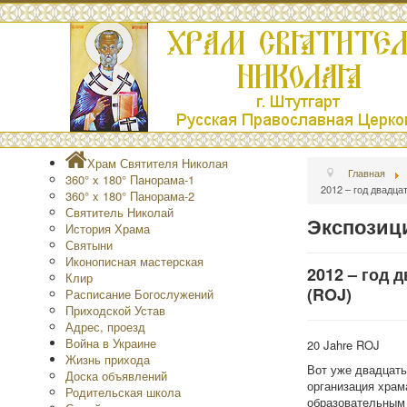
Храм Святителя Николая
Главная
360° x 180° Панорама-1
2012 – год двадц
360° x 180° Панорама-2
Святитель Николай
Экспозиц
История Храма
Святыни
Иконописная мастерская
2012 – год
Клир
(ROJ)
Расписание Богослужений
Приходской Устав
Адрес, проезд
Война в Украине
20 Jahre ROJ
Жизнь прихода
Вот уже двадцать
Доска объявлений
организация храм
Родительская школа
образовательным 