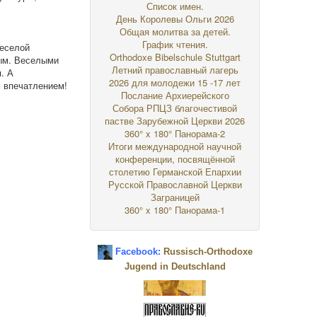
Список имен.
День Королевы Ольги 2026
Общая молитва за детей.
График чтения.
веселой
Orthodoxe Bibelschule Stuttgart
лым. Веселыми
Летний православный лагерь
. А
2026 для молодежи 15 -17 лет
м впечатлением!
Послание Архиерейского
Собора РПЦЗ благочестивой
пастве Зарубежной Церкви 2026
360° x 180° Панорама-2
Итоги международной научной
конференции, посвящённой
столетию Германской Епархии
Русской Православной Церкви
Заграницей
360° x 180° Панорама-1
Facebook:
Russisch-Orthodoxe
Jugend in Deutschland