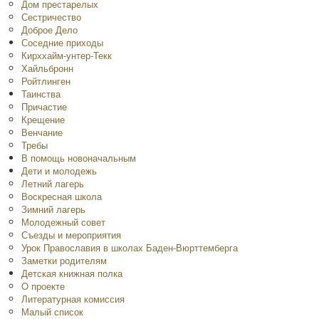
Дом престарелых
Сестричество
Доброе Дело
Соседние приходы
Кирххайм-унтер-Текк
Хайльбронн
Ройтлинген
Таинства
Причастие
Крещение
Венчание
Требы
В помощь новоначальным
Дети и молодежь
Летний лагерь
Воскресная школа
Зимний лагерь
Молодежный совет
Съезды и мероприятия
Урок Православия в школах Баден-Вюрттемберга
Заметки родителям
Детская книжная полка
O проекте
Литературная комиссия
Малый список