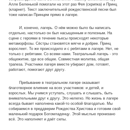
Алле Беленькой помогали на этот раз Фея (скрипка) и Принц
(кларнет). Текст заключительной рождественской песни был
тоже написан Принцем прямо в лагере.
И, конечно, лагерь. О нём можно было бы написать
отдельно, настолько он был насыщенным и полезным. На
сцене с героями в течение пьесы происходят некоторые
метаморфозы. Сёстры становятся мягче и добрее. Принц
взрослеет. То же происходило и с ребятами в лагере. Нет, не
только с ребятами. Со всеми нами. Театральный лагерь - это
общежитие, где все общее. Совместная молитва, общая
трапеза. Участники лагеря вместе убирают дом, готовят,
работают, помогают друг другу.
Пребывание в театральном лагере оказывает
благотворное влияние на всех участников: и детей, и
взрослых. Мы учимся уступать, слушать и слышать, быть
внимательными друг к другу. Это нелегко. Но жизнь в лагере
всегда бывает наполнена какой-то особой благодатью. Мы
собираемся в преддверии Рождества Христова и готовим свой
маленький подарок Богомладенцу. Этой мыслью пронизано
всё. Это наполняет и даёт силы.