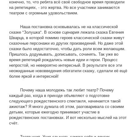
конечно, то, что ребята всё своё свободное время проводили
на репетициях, - это жертва. Но все участники занимаются
театром с огромным удовольствием.
Наша постановка основывалась не на классической
сказке "Золушка". В основе сценария лежала сказка Евгения
Шварца, в которой помимо героев классической сказки живут
сказочные персонажи из других произведений. Но даже этой
сказки было недостаточно, чтобы дать роли всем желающим.
Пришлось додумывать, дописывать, сочинять. Так уже во
время репетиций рождались новые идеи и герои. Процесс
непростой, но невероятно интересный. В результате все эти
неожиданные нововведения обогатили сказку, сделали её ещё
более яркой и интересной!
Почему наша молодежь так любит театр? Почему
каждый раз, когда в приходе объявляют о подготовке
следующего рождественского спектакля, начинается такой
ажиотаж? Я много думала об этом, разговаривала со своими
детьми, которые ежегодно принимают участие в
рождественских постановках. И вот несколько мыслей на этот
счёт.
Театр учит. Учит слышать самого себя и других,