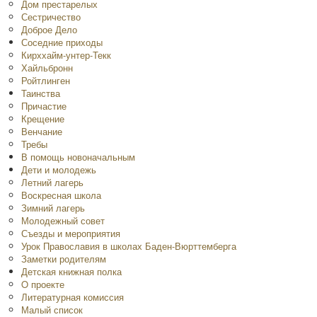
Дом престарелых
Сестричество
Доброе Дело
Соседние приходы
Кирххайм-унтер-Текк
Хайльбронн
Ройтлинген
Таинства
Причастие
Крещение
Венчание
Требы
В помощь новоначальным
Дети и молодежь
Летний лагерь
Воскресная школа
Зимний лагерь
Молодежный совет
Съезды и мероприятия
Урок Православия в школах Баден-Вюрттемберга
Заметки родителям
Детская книжная полка
O проекте
Литературная комиссия
Малый список