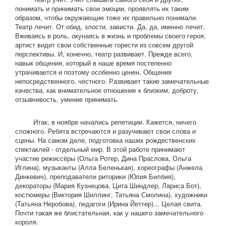
понимать и принимать свои эмоции, проявлять их таким
образом, чтобы окружающие тоже их правильно понимали.
Театр лечит. От обид, злости, зависти. Да, да, именно лечит.
Вживаясь в роль, окунаясь в жизнь и проблемы своего героя,
артист видит свои собственные горести из совсем другой
перспективы. И, конечно, театр развивает. Прежде всего,
навык общения, который в наше время постепенно
утрачивается и поэтому особенно ценен. Общения
непосредственного, честного. Развивает такие замечательные
качества, как внимательное отношение к близким, доброту,
отзывчивость, умение принимать.
Итак, в ноябре начались репетиции. Кажется, ничего
сложного. Ребята встречаются и разучивают свои слова и
сцены. На самом деле, подготовка наших рождественских
спектаклей - отдельный мир. В этой работе принимают
участие режиссёры (Ольга Ротер, Дина Праслова, Ольга
Иглина), музыканты (Алла Беленькая), хореографы (Анжела
Динкевич), преподаватели риторики (Юлия Билбия),
декораторы (Мария Кузнецова, Цита Шиндлер, Лариса Бот),
костюмеры (Виктория Шиллинг, Татьяна Смолина), художники
(Татьяна Неробова), педагоги (Ирина Йеттер)... Целая свита.
Почти такая же блистательная, как у нашего замечательного
короля.