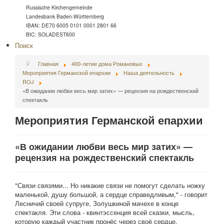
Russische Kirchengemeinde
Landesbank Baden-Württemberg
IBAN: DE70 6005 0101 0001 2801 66
BIC: SOLADEST600
Поиск
Главная
400-летие дома Романовых
Мероприятия Германской епархии
Наша деятельность
ROJ
«В ожидании любви весь мир затих» — рецензия на рождественский
спектакль
Мероприятия Германской епархии
«В ожидании любви весь мир затих» —
рецензия на рождественский спектакль
"Связи связями... Но никакие связи не помогут сделать ножку
маленькой, душу большой, а сердце справедливым," - говорит
Лесничий своей супруге, Золушкиной мачехе в конце
спектакля. Эти слова - квинтэссенция всей сказки, мысль,
которую каждый участник пронёс через своё сердце.