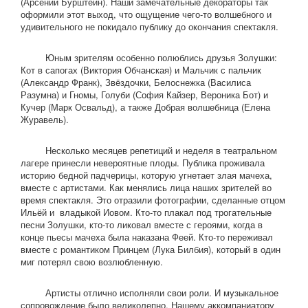
(Арсений Бурштейн). Наши замечательные декораторы так
оформили этот выход, что ощущение чего-то волшебного и
удивительного не покидало публику до окончания спектакля.
Юным зрителям особенно полюблись друзья Золушки:
Кот в сапогах (Виктория Обчанская) и Мальчик с пальчик
(Александр Франк), Звёздочки, Белоснежка (Василиса
Разумна) и Гномы, Голуби (София Кайзер, Вероника Бот) и
Кучер (Марк Освальд), а также Добрая волшебница (Елена
Журавель).
Несколько месяцев репетиций и неделя в театральном
лагере принесли невероятные плоды. Публика проживала
историю бедной падчерицы, которую угнетает злая мачеха,
вместе с артистами. Как менялись лица наших зрителей во
время спектакля. Это отразили фотографии, сделанные отцом
Ильёй и владыкой Иовом. Кто-то плакал под трогательные
песни Золушки, кто-то ликовал вместе с героями, когда в
конце пьесы мачеха была наказана Феей. Кто-то переживал
вместе с романтиком Принцем (Лука Билбия), который в один
миг потерял свою возлюбленную.
Артисты отлично исполняли свои роли. И музыкальное
сопровождение было великолепно. Нашему аккомпаниатору