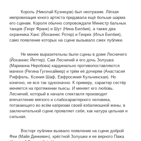
Король (Николай Кузнецов) был неотразим. Лёгкая
импровизация юного артиста придавала ещё больше шарма
его сценам. Короля обычно сопровождали Министр бальных
танцев (Георг Франк) и Шут (Нина Билбия), а также два
охранника Ханс (Йоханнес Ротер) и Генрих (Илья Билбия),
само появление которых на сцене вызывало смех публики.
Не менее выразительны были сцены в доме Лесничего
(Йоханнес Йеттер). Сам Лесничий и его дочь Золушка
(Марианна Неробова) кардинально противопоставляются
мачехе (Регина Гугенхаймер) и трём её дочерям (Анастасия
Риффель, Ксения Шаф, Евфросиния Кульчинская). Но
конечно, не все так однозначно. К примеру, характер сестёр
меняется на протяжении пьесы. И меняет его любовь.
Лесничий, который в начале спектакля производит
впечатление мягкого и слабохарактерного человека,
потакающего во всём капризам своей взбалмошной жены, в
заключительной сцене проявляет себя, как натура цельная и
сильная.
Восторг публики вызвало появление на сцене доброй
Феи (Майя Динкевич), крёстной Золушки и ее верного Пажа