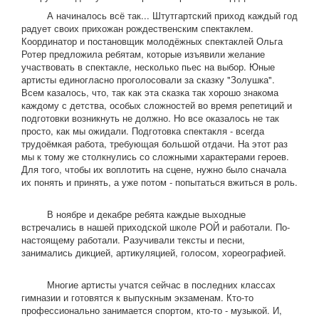
А начиналось всё так... Штутгартский приход каждый год
радует своих прихожан рождественским спектаклем.
Координатор и постановщик молодёжных спектаклей Ольга
Ротер предложила ребятам, которые изъявили желание
участвовать в спектакле, несколько пьес на выбор. Юные
артисты единогласно проголосовали за сказку "Золушка".
Всем казалось, что, так как эта сказка так хорошо знакома
каждому с детства, особых сложностей во время репетиций и
подготовки возникнуть не должно. Но все оказалось не так
просто, как мы ожидали. Подготовка спектакля - всегда
трудоёмкая работа, требующая большой отдачи. На этот раз
мы к тому же столкнулись со сложными характерами героев.
Для того, чтобы их воплотить на сцене, нужно было сначала
их понять и принять, а уже потом - попытаться вжиться в роль.
В ноябре и декабре ребята каждые выходные
встречались в нашей приходской школе РОЙ и работали. По-
настоящему работали. Разучивали тексты и песни,
занимались дикцией, артикуляцией, голосом, хореографией.
Многие артисты учатся сейчас в последних классах
гимназии и готовятся к выпускным экзаменам. Кто-то
профессионально занимается спортом, кто-то - музыкой. И,