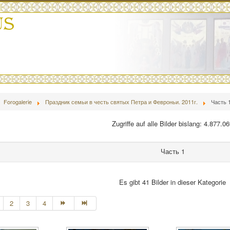
Forogalerie
Праздник семьи в честь святых Петра и Февроньи. 2011г.
Часть 
Zugriffe auf alle Bilder bislang: 4.877.0
Часть 1
Es gibt 41 Bilder in dieser Kategorie
2
3
4