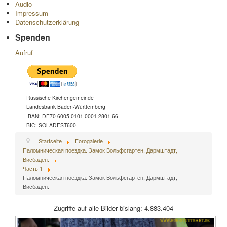
Audio
Impressum
Datenschutzerklärung
Spenden
Aufruf
Russische Kirchengemeinde
Landesbank Baden-Württemberg
IBAN: DE70 6005 0101 0001 2801 66
BIC: SOLADEST600
Startseite
Forogalerie
Паломническая поездка. Замок Вольфсгартен, Дармштадт,
Висбаден.
Часть 1
Паломническая поездка. Замок Вольфсгартен, Дармштадт,
Висбаден.
Zugriffe auf alle Bilder bislang: 4.883.404