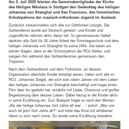
Am 5. Juli 2025 feierten die Gemeindemitglieder der Kirche
des Heiligen Nikolaus in Stuttgart den Gedenktag des heiligen
Johannes von Shanghai und San Francisco, des himmlischen
Schutzpatrons der russisch-orthodoxen Jugend im Ausland.
Zunächst versammelten sich alle zur Göttlichen Liturgie. Der
Gottesdienst wurde auf Deutsch gefeiert, und Kinder und
Jugendliche nahmen aktiv daran teil. Im gemeinsamen Gebet
dankten alle Gott für 25 Jahre Arbeit der Sonntagsschule und dem
heiligen Johannes von Shanghai für seine Hilfe. Sie baten um
seinen Segen, dass er der Schutzpatron der ROJ bleibe, und
sangen ihm während des Gottesdienstes gemeinsam den
Troparion.
Nach dem Gottesdienst und dem Frühstück, an dessen
Organisation ebenfalls Kinder beteiligt waren, trafen sich alle im
ROJ. Johannes Siegel, der sich seit vielen Jahren mit dem Leben
des heiligen Johannes von Shanghai beschäftigt und sogar einen
Film über ihn gedreht hat, erzählte mit Liebe, Charisma und großer
Begeisterung über dessen Leben. Dabei bezog er die Kinder aktiv
in seine Erzählung ein. Zum Beispiel fragte er nach den Worten:
„Als der heilige Johannes fünf Jahre alt war …“ sofort: „Wer von
euch ist jetzt fünf Jahre alt?“ und holte das Kind mit erhobener
Hand zu sich nach vorne. So wurde seine Erzählung interaktiv.