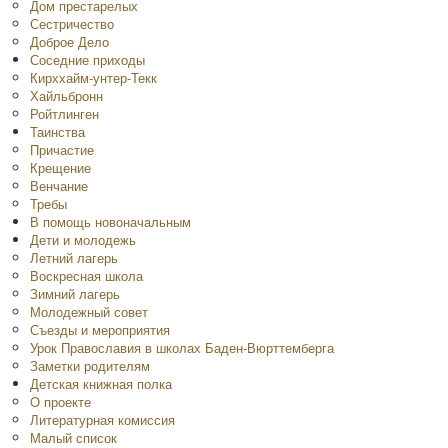
Дом престарелых
Сестричество
Доброе Дело
Соседние приходы
Кирххайм-унтер-Текк
Хайльбронн
Ройтлинген
Таинства
Причастие
Крещение
Венчание
Требы
В помощь новоначальным
Дети и молодежь
Летний лагерь
Воскресная школа
Зимний лагерь
Молодежный совет
Съезды и мероприятия
Урок Православия в школах Баден-Вюрттемберга
Заметки родителям
Детская книжная полка
O проекте
Литературная комиссия
Малый список