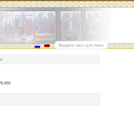
Поиск
 2
76,655