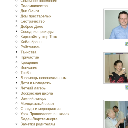
Семейное поселение
Паломничества
Дни Ольги
Дом престарелых
Сестричество
Доброе Дело
Соседние приходы
Кирххайм-унтер-Текк
Хайльбронн
Ройтлинген
Таинства
Причастие
Крещение
Венчание
Требы
В помощь новоначальным
Дети и молодежь
Летний лагерь
Воскресная школа
Зимний лагерь
Молодежный совет
Съезды и мероприятия
Урок Православия в школах
Баден-Вюрттемберга
Заметки родителям