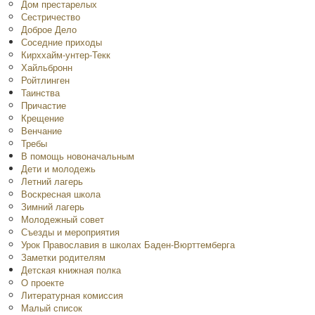
Дом престарелых
Сестричество
Доброе Дело
Соседние приходы
Кирххайм-унтер-Текк
Хайльбронн
Ройтлинген
Таинства
Причастие
Крещение
Венчание
Требы
В помощь новоначальным
Дети и молодежь
Летний лагерь
Воскресная школа
Зимний лагерь
Молодежный совет
Съезды и мероприятия
Урок Православия в школах Баден-Вюрттемберга
Заметки родителям
Детская книжная полка
O проекте
Литературная комиссия
Малый список