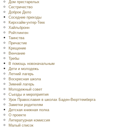
Дом престарелых
Сестричество
Доброе Дело
Соседние приходы
Кирххайм-унтер-Текк
Хайльбронн
Ройтлинген
Таинства
Причастие
Крещение
Венчание
Требы
В помощь новоначальным
Дети и молодежь
Летний лагерь
Воскресная школа
Зимний лагерь
Молодежный совет
Съезды и мероприятия
Урок Православия в школах Баден-Вюрттемберга
Заметки родителям
Детская книжная полка
O проекте
Литературная комиссия
Малый список