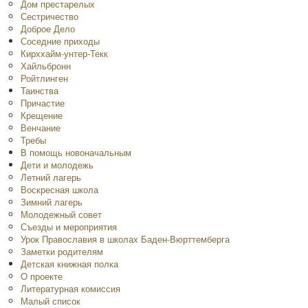
Дом престарелых
Сестричество
Доброе Дело
Соседние приходы
Кирххайм-унтер-Текк
Хайльбронн
Ройтлинген
Таинства
Причастие
Крещение
Венчание
Требы
В помощь новоначальным
Дети и молодежь
Летний лагерь
Воскресная школа
Зимний лагерь
Молодежный совет
Съезды и мероприятия
Урок Православия в школах Баден-Вюрттемберга
Заметки родителям
Детская книжная полка
O проекте
Литературная комиссия
Малый список