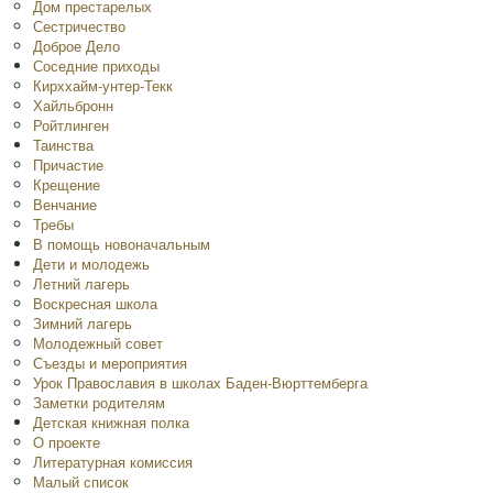
Дом престарелых
Сестричество
Доброе Дело
Соседние приходы
Кирххайм-унтер-Текк
Хайльбронн
Ройтлинген
Таинства
Причастие
Крещение
Венчание
Требы
В помощь новоначальным
Дети и молодежь
Летний лагерь
Воскресная школа
Зимний лагерь
Молодежный совет
Съезды и мероприятия
Урок Православия в школах Баден-Вюрттемберга
Заметки родителям
Детская книжная полка
O проекте
Литературная комиссия
Малый список