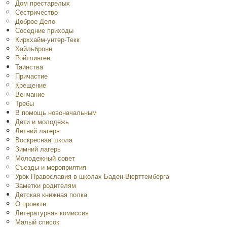
Дом престарелых
Сестричество
Доброе Дело
Соседние приходы
Кирххайм-унтер-Текк
Хайльбронн
Ройтлинген
Таинства
Причастие
Крещение
Венчание
Требы
В помощь новоначальным
Дети и молодежь
Летний лагерь
Воскресная школа
Зимний лагерь
Молодежный совет
Съезды и мероприятия
Урок Православия в школах Баден-Вюрттемберга
Заметки родителям
Детская книжная полка
O проекте
Литературная комиссия
Малый список