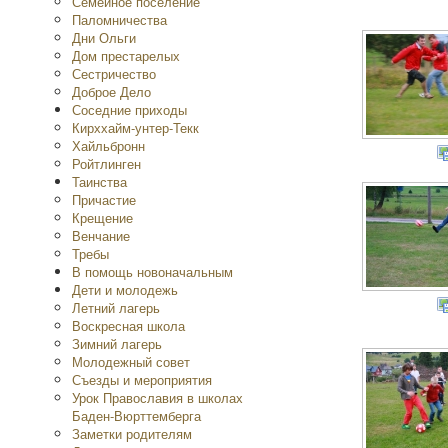
Семейное поселение
Паломничества
Дни Ольги
Дом престарелых
Сестричество
Доброе Дело
Соседние приходы
Кирххайм-унтер-Текк
Хайльбронн
Ройтлинген
Таинства
Причастие
Крещение
Венчание
Требы
В помощь новоначальным
Дети и молодежь
Летний лагерь
Воскресная школа
Зимний лагерь
Молодежный совет
Съезды и мероприятия
Урок Православия в школах
Баден-Вюрттемберга
Заметки родителям