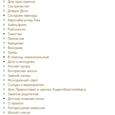
Дом престарелых
Сестричество
Доброе Дело
Соседние приходы
Кирххайм-унтер-Текк
Хайльбронн
Ройтлинген
Таинства
Причастие
Крещение
Венчание
Требы
В помощь новоначальным
Дети и молодежь
Летний лагерь
Воскресная школа
Зимний лагерь
Молодежный совет
Съезды и мероприятия
Урок Православия в школах Баден-Вюрттемберга
Заметки родителям
Детская книжная полка
O проекте
Литературная комиссия
Малый список