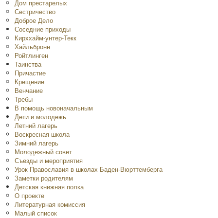
Дом престарелых
Сестричество
Доброе Дело
Соседние приходы
Кирххайм-унтер-Текк
Хайльбронн
Ройтлинген
Таинства
Причастие
Крещение
Венчание
Требы
В помощь новоначальным
Дети и молодежь
Летний лагерь
Воскресная школа
Зимний лагерь
Молодежный совет
Съезды и мероприятия
Урок Православия в школах Баден-Вюрттемберга
Заметки родителям
Детская книжная полка
O проекте
Литературная комиссия
Малый список