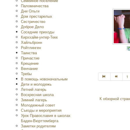
Семейное поселение
Паломничества
Дни Ольги
Дом престарелых
Сестричество
Доброе Дело
Соседние приходы
Кирххайм-унтер-Текк
Хайльбронн
Ройтлинген
Таинства
Причастие
Крещение
Венчание
Требы
1
В помощь новоначальным
Дети и молодежь
Летний лагерь
Воскресная школа
К обзорной стран
Зимний лагерь
Молодежный совет
Съезды и мероприятия
Урок Православия в школах
Баден-Вюрттемберга
Заметки родителям