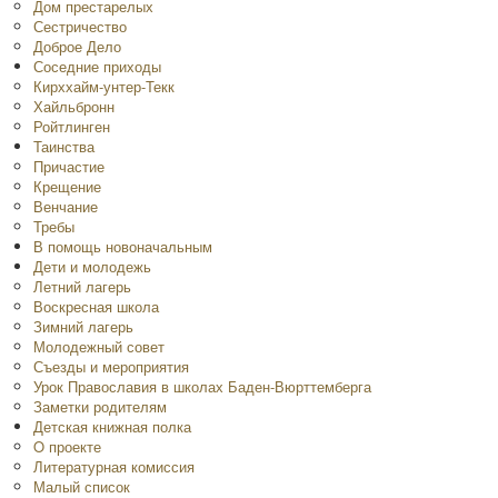
Дом престарелых
Сестричество
Доброе Дело
Соседние приходы
Кирххайм-унтер-Текк
Хайльбронн
Ройтлинген
Таинства
Причастие
Крещение
Венчание
Требы
В помощь новоначальным
Дети и молодежь
Летний лагерь
Воскресная школа
Зимний лагерь
Молодежный совет
Съезды и мероприятия
Урок Православия в школах Баден-Вюрттемберга
Заметки родителям
Детская книжная полка
O проекте
Литературная комиссия
Малый список