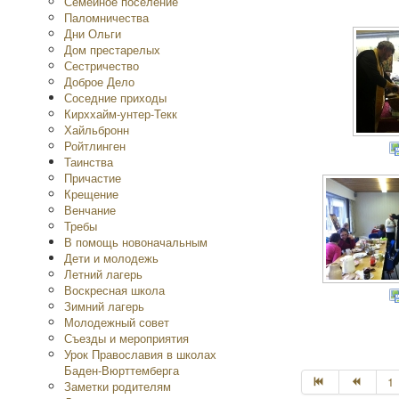
Семейное поселение
Паломничества
Дни Ольги
Дом престарелых
Сестричество
Доброе Дело
Соседние приходы
Кирххайм-унтер-Текк
Хайльбронн
Ройтлинген
Таинства
Причастие
Крещение
Венчание
Требы
В помощь новоначальным
Дети и молодежь
Летний лагерь
Воскресная школа
Зимний лагерь
Молодежный совет
Съезды и мероприятия
Урок Православия в школах
Баден-Вюрттемберга
1
Заметки родителям