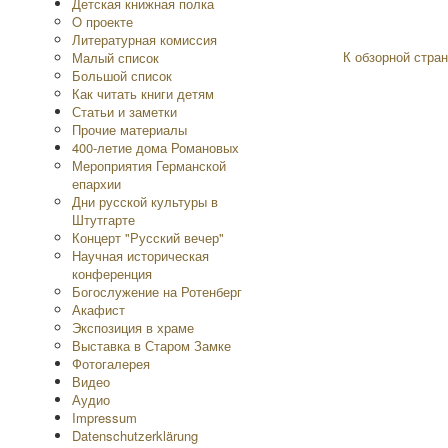
Детская книжная полка
O проекте
Литературная комиссия
К обзорной стран
Малый список
Большой список
Как читать книги детям
Статьи и заметки
Прочие материалы
400-летие дома Романовых
Мероприятия Германской
епархии
Дни русской культуры в
Штутгарте
Концерт "Русский вечер"
Научная историческая
конференция
Богослужение на Ротенберг
Акафист
Экспозиция в храме
Выставка в Старом Замке
Фотогалерея
Видео
Аудио
Impressum
Datenschutzerklärung