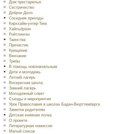
Дом престарелых
Сестричество
Доброе Дело
Соседние приходы
Кирххайм-унтер-Текк
Хайльбронн
Ройтлинген
Таинства
Причастие
Крещение
Венчание
Требы
В помощь новоначальным
Дети и молодежь
Летний лагерь
Воскресная школа
Зимний лагерь
Молодежный совет
Съезды и мероприятия
Урок Православия в школах Баден-Вюрттемберга
Заметки родителям
Детская книжная полка
O проекте
Литературная комиссия
Малый список