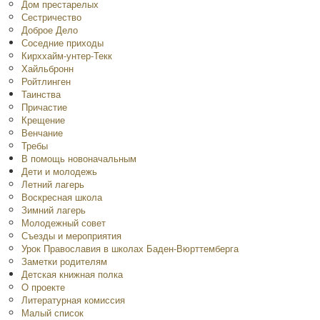
Дом престарелых
Сестричество
Доброе Дело
Соседние приходы
Кирххайм-унтер-Текк
Хайльбронн
Ройтлинген
Таинства
Причастие
Крещение
Венчание
Требы
В помощь новоначальным
Дети и молодежь
Летний лагерь
Воскресная школа
Зимний лагерь
Молодежный совет
Съезды и мероприятия
Урок Православия в школах Баден-Вюрттемберга
Заметки родителям
Детская книжная полка
O проекте
Литературная комиссия
Малый список