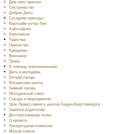
Дом престарелых
Сестричество
Доброе Дело
Соседние приходы
Кирххайм-унтер-Текк
Хайльбронн
Ройтлинген
Таинства
Причастие
Крещение
Венчание
Требы
В помощь новоначальным
Дети и молодежь
Летний лагерь
Воскресная школа
Зимний лагерь
Молодежный совет
Съезды и мероприятия
Урок Православия в школах Баден-Вюрттемберга
Заметки родителям
Детская книжная полка
O проекте
Литературная комиссия
Малый список