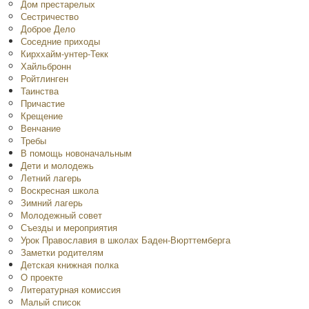
Дом престарелых
Сестричество
Доброе Дело
Соседние приходы
Кирххайм-унтер-Текк
Хайльбронн
Ройтлинген
Таинства
Причастие
Крещение
Венчание
Требы
В помощь новоначальным
Дети и молодежь
Летний лагерь
Воскресная школа
Зимний лагерь
Молодежный совет
Съезды и мероприятия
Урок Православия в школах Баден-Вюрттемберга
Заметки родителям
Детская книжная полка
O проекте
Литературная комиссия
Малый список