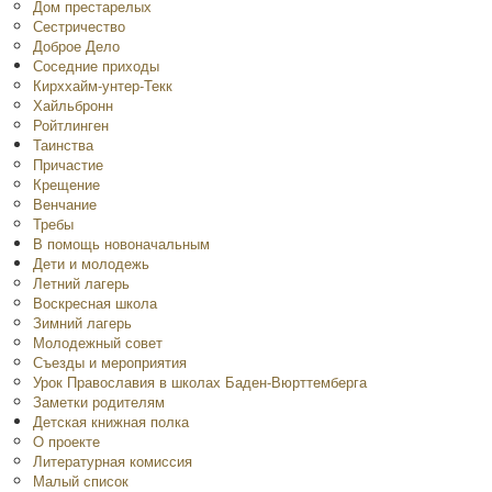
Дом престарелых
Сестричество
Доброе Дело
Соседние приходы
Кирххайм-унтер-Текк
Хайльбронн
Ройтлинген
Таинства
Причастие
Крещение
Венчание
Требы
В помощь новоначальным
Дети и молодежь
Летний лагерь
Воскресная школа
Зимний лагерь
Молодежный совет
Съезды и мероприятия
Урок Православия в школах Баден-Вюрттемберга
Заметки родителям
Детская книжная полка
O проекте
Литературная комиссия
Малый список