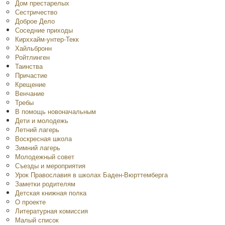
Дом престарелых
Сестричество
Доброе Дело
Соседние приходы
Кирххайм-унтер-Текк
Хайльбронн
Ройтлинген
Таинства
Причастие
Крещение
Венчание
Требы
В помощь новоначальным
Дети и молодежь
Летний лагерь
Воскресная школа
Зимний лагерь
Молодежный совет
Съезды и мероприятия
Урок Православия в школах Баден-Вюрттемберга
Заметки родителям
Детская книжная полка
O проекте
Литературная комиссия
Малый список