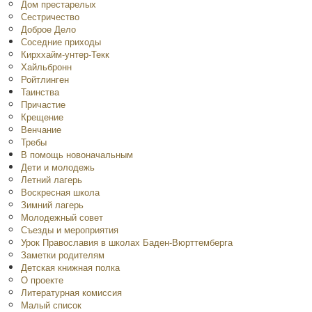
Дом престарелых
Сестричество
Доброе Дело
Соседние приходы
Кирххайм-унтер-Текк
Хайльбронн
Ройтлинген
Таинства
Причастие
Крещение
Венчание
Требы
В помощь новоначальным
Дети и молодежь
Летний лагерь
Воскресная школа
Зимний лагерь
Молодежный совет
Съезды и мероприятия
Урок Православия в школах Баден-Вюрттемберга
Заметки родителям
Детская книжная полка
O проекте
Литературная комиссия
Малый список