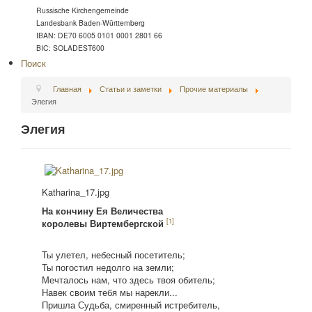
Russische Kirchengemeinde
Landesbank Baden-Württemberg
IBAN: DE70 6005 0101 0001 2801 66
BIC: SOLADEST600
Поиск
Главная
Статьи и заметки
Прочие материалы
Элегия
Элегия
Katharina_17.jpg
На кончину Ея Величества
[1]
королевы Виртембергской
Ты улетел, небесный посетитель;
Ты погостил недолго на земли;
Мечталось нам, что здесь твоя обитель;
Навек своим тебя мы нарекли...
Пришла Судьба, смиренный истребитель,