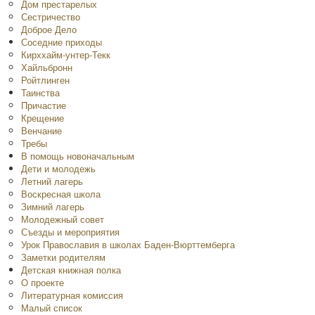
Дом престарелых
Сестричество
Доброе Дело
Соседние приходы
Кирххайм-унтер-Текк
Хайльбронн
Ройтлинген
Таинства
Причастие
Крещение
Венчание
Требы
В помощь новоначальным
Дети и молодежь
Летний лагерь
Воскресная школа
Зимний лагерь
Молодежный совет
Съезды и мероприятия
Урок Православия в школах Баден-Вюрттемберга
Заметки родителям
Детская книжная полка
O проекте
Литературная комиссия
Малый список