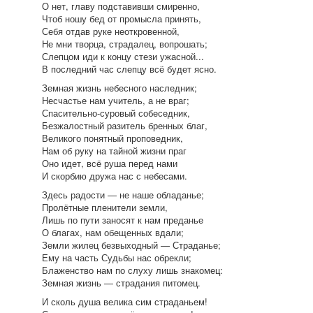
О нет, главу подставивши смиренно,
Чтоб ношу бед от промысла принять,
Себя отдав руке неоткровенной,
Не мни творца, страдалец, вопрошать;
Слепцом иди к концу стези ужасной...
В последний час слепцу всё будет ясно.
Земная жизнь небесного наследник;
Несчастье нам учитель, а не враг;
Спасительно-суровый собеседник,
Безжалостный разитель бренных благ,
Великого понятный проповедник,
Нам об руку на тайной жизни праг
Оно идет, всё руша перед нами
И скорбию дружа нас с небесами.
Здесь радости — не наше обладанье;
Пролётные пленители земли,
Лишь по пути заносят к нам преданье
О благах, нам обещенных вдали;
Земли жилец безвыходный — Страданье;
Ему на часть Судьбы нас обрекли;
Блаженство нам по слуху лишь знакомец:
Земная жизнь — страдания питомец.
И сколь душа велика сим страданьем!