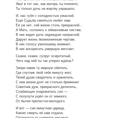
Увы! в тот час, как матерь ты пленяло,
Ты только дочь на жертву украшало.
И, нас губя с холодностью ужасной,
Ещё Судьба смеяться любит нам;
Её уж нет, сей жизни столь прекрасной...
А Мать, склонясь к обманчивым листам,
В них видит дочь надеждою напрасной,
Дарует жизнь безжизненным чертам,
В них голосу умолкшему внимает,
В них воскресить умершую мечтает.
Скажи, скажи, супруг осиротелый,
Чего над ней ты так упорно ждёшь?
Запри навек ту мирную обитель,
Где спутник твой тебе минуту жил;
Твоей души свидетель и хранитель,
С кем жизни долг не столько бременил
Советник дум, прекрасного делитель,
Слабеющих очарователь сил —
С полупути ушёл он от земного,
От бытия прелестно-молодого.
И вот — сия минутная царица,
Какою смерть её нам отдала;
Отторгнута от скипетра десница;