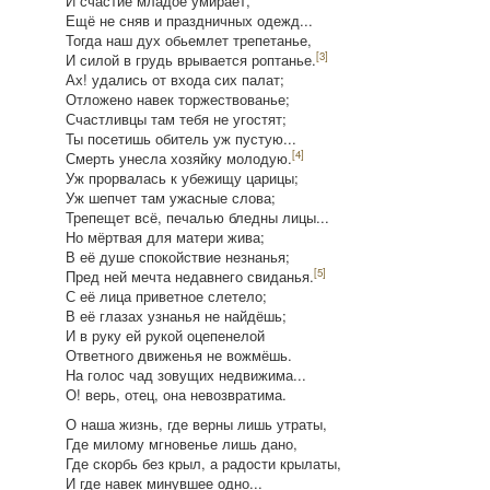
И счастие младое умирает,
Ещё не сняв и праздничных одежд...
Тогда наш дух обьемлет трепетанье,
[3]
И силой в грудь врывается роптанье.
Ах! удались от входа сих палат;
Отложено навек торжествованье;
Счастливцы там тебя не угостят;
Ты посетишь обитель уж пустую...
[4]
Смерть унесла хозяйку молодую.
Уж прорвалась к убежищу царицы;
Уж шепчет там ужасные слова;
Трепещет всё, печалью бледны лицы...
Но мёртвая для матери жива;
В её душе спокойствие незнанья;
[5]
Пред ней мечта недавнего свиданья.
С её лица приветное слетело;
В её глазах узнанья не найдёшь;
И в руку ей рукой оцепенелой
Ответного движенья не вожмёшь.
На голос чад зовущих недвижима...
О! верь, отец, она невозвратима.
О наша жизнь, где верны лишь утраты,
Где милому мгновенье лишь дано,
Где скорбь без крыл, а радости крылаты,
И где навек минувшее одно...