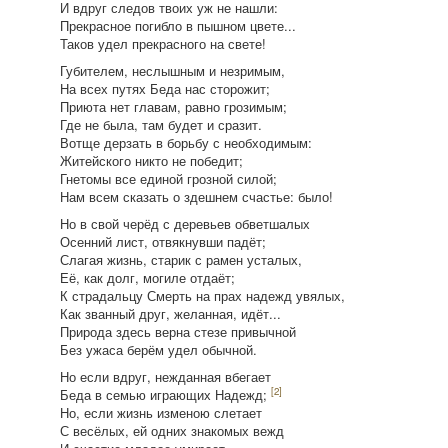
И вдруг следов твоих уж не нашли:
Прекрасное погибло в пышном цвете...
Таков удел прекрасного на свете!
Губителем, неслышным и незримым,
На всех путях Беда нас сторожит;
Приюта нет главам, равно грозимым;
Где не была, там будет и сразит.
Вотще дерзать в борьбу с необходимым:
Житейского никто не победит;
Гнетомы все единой грозной силой;
Нам всем сказать о здешнем счастье: было!
Но в свой черёд с деревьев обветшалых
Осенний лист, отвякнувши падёт;
Слагая жизнь, старик с рамен усталых,
Её, как долг, могиле отдаёт;
К страдальцу Смерть на прах надежд увялых,
Как званный друг, желанная, идёт...
Природа здесь верна стезе привычной
Без ужаса берём удел обычной.
Но если вдруг, нежданная вбегает
[2]
Беда в семью играющих Надежд;
Но, если жизнь изменою слетает
С весёлых, ей одних знакомых вежд