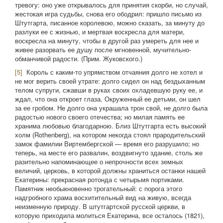
тревогу: оно уже открывалось для принятия скорби, но случай,
жестокая игра судьбы, снова его ободрил: пришло письмо из
Штутгарта, писанное королевою, можно сказать, за минуту до
разлуки ее с жизнью, и мертвая воскресла для матери,
воскресла на минуту, чтобы в другой раз умереть для нее и
живее разорвать ее душу после мгновенной, мучительно-
обманчивой радости. (Прим. Жуковского.)
[5]
Король с каким-то упрямством отчаяния долго не хотел и
не мог верить своей утрате: долго сидел он над бездыханным
телом супруги, сжавши в руках своих охладевшую руку ее, и
ждал, что она откроет глаза. Окруженный ее детьми, он шел
за ее гробом. Не долго она украшала трон свой, не долго была
радостью нового своего отечества; но милая память ее
хранима любовью благодарною. Близ Штутгарта есть высокий
холм (Rothenberg), на котором некогда стоял прародительский
замок фамилии Виртембергской — время его разрушило; но
теперь, на месте его развалин, воздвигнуто здание, столь же
разительно напоминающее о непрочности всех земных
величий, церковь, в которой должны храниться останки нашей
Екатерины: прекрасная ротонда с четырьмя портиками.
Памятник необыкновенно трогательный: с порога этого
надгробного храма восхитительный вид на живую, всегда
неизменную природу. В штутгартской русской церкви, в
которую приходила молиться Екатерина, все осталось (1821),