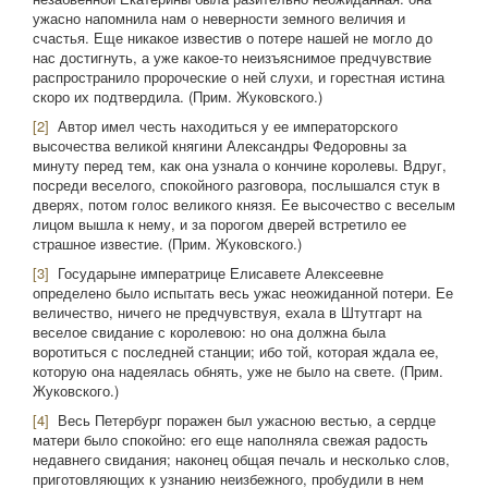
ужасно напомнила нам о неверности земного величия и
счастья. Еще никакое известив о потере нашей не могло до
нас достигнуть, а уже какое-то неизъяснимое предчувствие
распространило пророческие о ней слухи, и горестная истина
скоро их подтвердила. (Прим. Жуковского.)
[2]
Автор имел честь находиться у ее императорского
высочества великой княгини Александры Федоровны за
минуту перед тем, как она узнала о кончине королевы. Вдруг,
посреди веселого, спокойного разговора, послышался стук в
дверях, потом голос великого князя. Ее высочество с веселым
лицом вышла к нему, и за порогом дверей встретило ее
страшное известие. (Прим. Жуковского.)
[3]
Государыне императрице Елисавете Алексеевне
определено было испытать весь ужас неожиданной потери. Ее
величество, ничего не предчувствуя, ехала в Штутгарт на
веселое свидание с королевою: но она должна была
воротиться с последней станции; ибо той, которая ждала ее,
которую она надеялась обнять, уже не было на свете. (Прим.
Жуковского.)
[4]
Весь Петербург поражен был ужасною вестью, а сердце
матери было спокойно: его еще наполняла свежая радость
недавнего свидания; наконец общая печаль и несколько слов,
приготовляющих к узнанию неизбежного, пробудили в нем