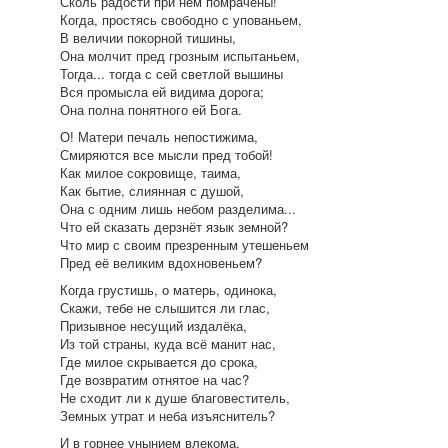
Сколь радости при нём помрачены!
Когда, простясь свободно с упованьем,
В величии покорной тишины,
Она молчит пред грозным испытаньем,
Тогда... тогда с сей светлой вышины
Вся промысла ей видима дорога;
Она полна понятного ей Бога.
О! Матери печаль непостижима,
Смиряются все мысли пред тобой!
Как милое сокровище, таима,
Как бытие, слиянная с душой,
Она с одним лишь небом разделима...
Что ей сказать дерзнёт язык земной?
Что мир с своим презренным утешеньем
Пред её великим вдохновеньем?
Когда грустишь, о матерь, одинока,
Скажи, тебе не слышится ли глас,
Призывное несущий издалёка,
Из той страны, куда всё манит нас,
Где милое скрывается до срока,
Где возвратим отнятое на час?
Не сходит ли к душе благовеститель,
Земных утрат и неба изъяснитель?
И в горнее унынием влекома,