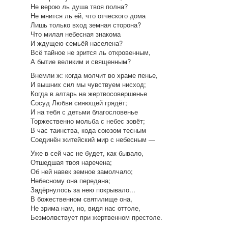
Не верою ль душа твоя полна?
Не мнится ль ей, что отческого дома
Лишь только вход земная сторона?
Что милая небесная знакома
И ждущею семьёй населена?
Всё тайное не зрится ль откровенным,
А бытие великим и священным?
Внемли ж: когда молчит во храме пенье,
И вышних сил мы чувствуем нисход;
Когда в алтарь на жертвосовершенье
Сосуд Любви сияющей грядёт;
И на тебя с детьми благословенье
Торжественно мольба с небес зовёт;
В час таинства, кода союзом тесным
Соединён житейский мир с небесным —
Уже в сей час не будет, как бывало,
Отшедшая твоя наречена;
Об ней навек земное замолчало;
Небесному она передана;
Задёрнулось за нею покрывало...
В божественном святилище она,
Не зрима нам, но, видя нас оттоле,
Безмолвствует при жертвенном престоле.