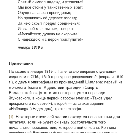
Святый символ надежд и утешенья!
Мы все стоим у таинственных врат;
Опущена завеса провиденья;
Но проникать её дерзает взгляд;
За нею скрыт предел соединенья;
Из-за неё мы слышим, говорят:
«Мужайтеся; душою не скорбите!
С надеждою и с верой приступите!»
январь 1819 г.
Примечания
Написано в январе 1819 г. Напечатано впервые отдельным
изданием в СПб., 1819 (цензурное разрешение 2 февраля 1819
г.), с двумя эпиграфами из произведений Шиллера: первый из
монолога Теклы в IV действии трагедии «Смерть
Валленштейна» (этот стих повторен, уже в переводе
Жуковского, в конце первой строфы элегии: «Таков удел
прекрасного на свете!»), второй — из стихотворения
«Hoffnung» («Надежда»), третья строфа.
[1]
Некоторые стихи сей элегии покажутся непонятными для
читателя, если не будет он знать обстоятельств того
печального происшествия, которое в ней описано. Кончина
незабвенной Екатерины была разительно неожиданная: она