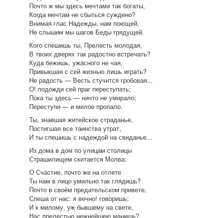
Почто ж мы здесь мечтами так богаты,
Когда мечтам не сбыться суждено?
Внимая глас Надежды, нам поющей,
Не слышим мы шагов Беды грядущей.
Кого спешишь ты, Прелесть молодая,
В твоих дверях так радостно встречать?
Куда бежишь, ужасного не чая,
Привыкшая с сей жизнью лишь играть?
Не радость — Весть стучится гробовая...
О! подожди сей праг переступать;
Пока ты здесь — ничто не умирало;
Переступи — и милое пропало.
Ты, знавшая житейское страданье,
Постигшая все таинства утрат,
И ты спешишь с надеждой на свиданье...
Из дома в дом по улицам столицы
Страшилищем скитается Молва;
О Счастие, почто же на отлете
Ты нам в лицо умильно так глядишь?
Почто в своём предательском привете,
Спеша от нас: я вечно! говоришь;
И к милому, уж бывшему на свете,
Нас прелестью нежнейшею манишь?..