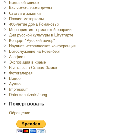
Большой список
Как читать книги детям
Статьи и заметки
Прочие материалы
400-летие дома Романовых
Мероприятия Германской епархии
Дни русской культуры в Штутгарте
Концерт "Русский вечер"
Научная историческая конференция
Богослужение на Ротенберг
Акафист
Экспозиция в храме
Выставка в Старом Замке
Фотогалерея
Видео
Аудио
Impressum
Datenschutzerklärung
Пожертвовать
Обращение