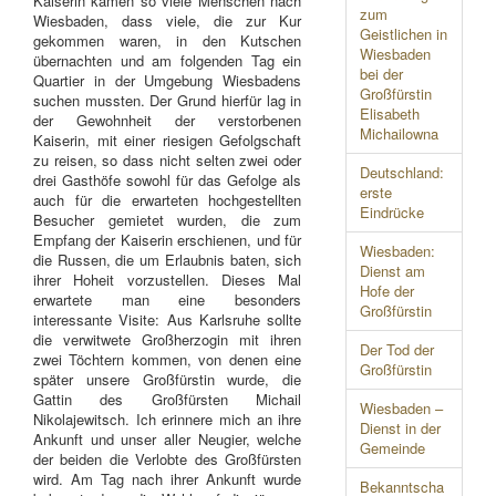
Kaiserin kamen so viele Menschen nach
zum
Wiesbaden, dass viele, die zur Kur
Geistlichen in
gekommen waren, in den Kutschen
Wiesbaden
übernachten und am folgenden Tag ein
bei der
Quartier in der Umgebung Wiesbadens
Großfürstin
suchen mussten. Der Grund hierfür lag in
Elisabeth
der Gewohnheit der verstorbenen
Michailowna
Kaiserin, mit einer riesigen Gefolgschaft
zu reisen, so dass nicht selten zwei oder
Deutschland:
drei Gasthöfe sowohl für das Gefolge als
erste
auch für die erwarteten hochgestellten
Eindrücke
Besucher gemietet wurden, die zum
Empfang der Kaiserin erschienen, und für
Wiesbaden:
die Russen, die um Erlaubnis baten, sich
Dienst am
ihrer Hoheit vorzustellen. Dieses Mal
Hofe der
erwartete man eine besonders
Großfürstin
interessante Visite: Aus Karlsruhe sollte
die verwitwete Großherzogin mit ihren
Der Tod der
zwei Töchtern kommen, von denen eine
Großfürstin
später unsere Großfürstin wurde, die
Gattin des Großfürsten Michail
Wiesbaden –
Nikolajewitsch. Ich erinnere mich an ihre
Dienst in der
Ankunft und unser aller Neugier, welche
Gemeinde
der beiden die Verlobte des Großfürsten
wird. Am Tag nach ihrer Ankunft wurde
Bekanntscha