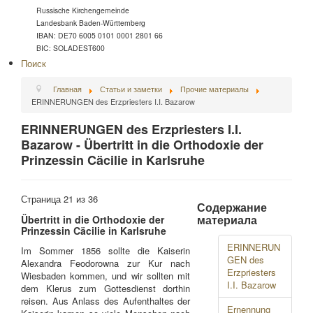
Russische Kirchengemeinde
Landesbank Baden-Württemberg
IBAN: DE70 6005 0101 0001 2801 66
BIC: SOLADEST600
Поиск
Главная
Статьи и заметки
Прочие материалы
ERINNERUNGEN des Erzpriesters I.I. Bazarow
ERINNERUNGEN des Erzpriesters I.I.
Bazarow - Übertritt in die Orthodoxie der
Prinzessin Cäcilie in Karlsruhe
Страница 21 из 36
Содержание
материала
Übertritt in die Orthodoxie der
Prinzessin Cäcilie in Karlsruhe
ERINNERUN
Im Sommer 1856 sollte die Kaiserin
GEN des
Alexandra Feodorowna zur Kur nach
Erzpriesters
Wiesbaden kommen, und wir sollten mit
I.I. Bazarow
dem Klerus zum Gottesdienst dorthin
reisen. Aus Anlass des Aufenthaltes der
Ernennung