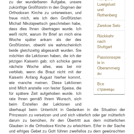
zu der wunderbaren Aufgabe, unsere
Luwigslust
zukünftige Großfürstin in den Dogmen der
und
Orthodoxen Kirche zu unterweisen, und
Rothenberg
freue mich, wie ich dem Großfürsten
Michail Nikolajewitsch geschrieben habe,
Zarskoe Selo
dass dies Ihnen übertragen wurde. Ich
weiß nicht, warum Ihr Brief an mich eine
Rückkehr
Woche später ankam als der des
nach
Großfürsten, obwohl sie wahrscheinlich
Stuttgart
beide gleichzeitig abgesandt wurden. Sie
möchten die Lektionen haben, die ich der
Passionsspie
jetzigen Kaiserin gab; ich schicke gerne
le in
nächste Woche alles, was bei mir
Oberammerg
verblieb, wenn die Braut nicht mit der
au
Kaiserin Anfang August hierher kommt,
wie manche meinen. Diese Lektionen
Все
sind Milch anstelle von fester Speise, die
страницы
für spätere Zeit aufgehoben wurde. Ich
rate Ihnen gemäß Ihrem Wunsch, sich
beim Erstellen der Lektionen und
überhaupt beim Unterricht in Gedanken in die Situation der
Prinzessin zu versetzen und und sich väterlich oder gar mütterlich
darum zu bemühen, ihr den Übertritt aus dem mütterlichen
Glauben in die Orthodoxe Kirche zu erleichtern. Eifer in der Sache
und eifriges Gebet zu Gott führen zweifellos zu dem gewünschten