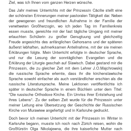
Ziel, was ich Ihnen vom ganzen Herzen wünsche.
Das Jahr meines Unterrichts mit der Prinzessin Cäcilie stellt eine
der schönsten Erinnerungen meiner pastoralen Tätigkeit dar. Neben
der gewogenen und freundlichen Aufnahme in der Familie der
verwitweten Großherzogin, wo ich jeden Tag im Familienkreis
essen musste, gereichte mir der fast tägliche Umgang mit meiner
erlauchten Schülerin zu großer Genugtuung und gleichzeitig
Freude angesichts des anfänglichen Gehorsams und der späteren
äußerst lebhaften, aufmerksamen Anteilnahme, mit der sie meinen
Erklärungen folgte. Mein Unterricht erfolgte in deutscher Sprache,
und nur die Lesung der sonntäglichen Evangelien und die
Erklärung der Liturgie geschah auf Slawisch. Dabei gestand mir die
Prinzessin, die zu gleicher Zeit mit dem Lehrer J.O.Majchrowskij
die russische Sprache erlernte, dass ihr die kirchenslawische
Sprache sowohl einfacher als auch verständlicher erschien als die
russische Literatursprache. Meine Lektionen veröffentlichte ich
später in deutscher Sprache in einem Büchlein unter dem Titel:
"Die russische Orthodoxe Kirche. Ein Umriss ihrer Entstehung und
ihres Lebens". Zu der selben Zeit wurde für die Prinzessin unter
meiner Leitung eine Übersetzung der Geschichte der Russischen
Kirche von Murawiew angefertigt und in Karlsruhe gedruckt.
Doch bevor ich meinen Unterricht mit der Prinzessin im Winter in
Karlsruhe begann, musste ich noch nach Zürich reisen, wohin die
Großfürstin Olga Nikolajewna, die ihre kaiserliche Mutter nach