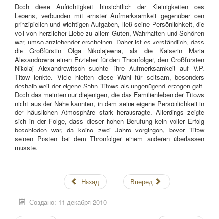
Doch diese Aufrichtigkeit hinsichtlich der Kleinigkeiten des
Lebens, verbunden mit ernster Aufmerksamkeit gegenüber den
prinzipiellen und wichtigen Aufgaben, ließ seine Persönlichkeit, die
voll von herzlicher Liebe zu allem Guten, Wahrhaften und Schönen
war, umso anziehender erscheinen. Daher ist es verständlich, dass
die Großfürstin Olga Nikolajewna, als die Kaiserin Maria
Alexandrowna einen Erzieher für den Thronfolger, den Großfürsten
Nikolaj Alexandrowitsch suchte, ihre Aufmerksamkeit auf V.P.
Titow lenkte. Viele hielten diese Wahl für seltsam, besonders
deshalb weil der eigene Sohn Titows als ungenügend erzogen galt.
Doch das meinten nur diejenigen, die das Familienleben der Titows
nicht aus der Nähe kannten, in dem seine eigene Persönlichkeit in
der häuslichen Atmosphäre stark herausragte. Allerdings zeigte
sich in der Folge, dass dieser hohen Berufung kein voller Erfolg
beschieden war, da keine zwei Jahre vergingen, bevor Titow
seinen Posten bei dem Thronfolger einem anderen überlassen
musste.
Назад
Вперед
Создано: 11 декабря 2010