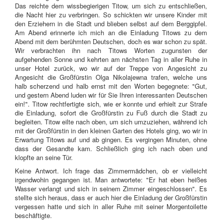
Das reichte dem wissbegierigen Titow, um sich zu entschließen,
die Nacht hier zu verbringen. So schickten wir unsere Kinder mit
den Erziehern in die Stadt und blieben selbst auf dem Berggipfel.
Am Abend erinnerte ich mich an die Einladung Titows zu dem
Abend mit dem berühmten Deutschen, doch es war schon zu spät.
Wir verbrachten ihn nach Titows Worten zugunsten der
aufgehenden Sonne und kehrten am nächsten Tag in aller Ruhe in
unser Hotel zurück, wo wir auf der Treppe von Angesicht zu
Angesicht die Großfürstin Olga Nikolajewna trafen, welche uns
halb scherzend und halb ernst mit den Worten begegnete: "Gut,
und gestern Abend luden wir für Sie Ihren interessanten Deutschen
ein!". Titow rechtfertigte sich, wie er konnte und erhielt zur Strafe
die Einladung, sofort die Großfürstin zu Fuß durch die Stadt zu
begleiten. Titow eilte nach oben, um sich umzuziehen, während ich
mit der Großfürstin in den kleinen Garten des Hotels ging, wo wir in
Erwartung Titows auf und ab gingen. Es vergingen Minuten, ohne
dass der Gesandte kam. Schließlich ging ich nach oben und
klopfte an seine Tür.
Keine Antwort. Ich frage das Zimmermädchen, ob er vielleicht
irgendwohin gegangen ist. Man antwortete: "Er hat eben heißes
Wasser verlangt und sich in seinem Zimmer eingeschlossen". Es
stellte sich heraus, dass er auch hier die Einladung der Großfürstin
vergessen hatte und sich in aller Ruhe mit seiner Morgentoilette
beschäftigte.