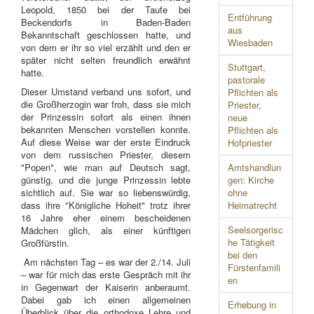
Leopold, 1850 bei der Taufe bei
Entführung
Beckendorfs in Baden-Baden
aus
Bekanntschaft geschlossen hatte, und
Wiesbaden
von dem er ihr so viel erzählt und den er
später nicht selten freundlich erwähnt
Stuttgart,
hatte.
pastorale
Dieser Umstand verband uns sofort, und
Pflichten als
die Großherzogin war froh, dass sie mich
Priester,
der Prinzessin sofort als einen ihnen
neue
bekannten Menschen vorstellen konnte.
Pflichten als
Auf diese Weise war der erste Eindruck
Hofpriester
von dem russischen Priester, diesem
"Popen", wie man auf Deutsch sagt,
Amtshandlun
günstig, und die junge Prinzessin lebte
gen: Kirche
sichtlich auf. Sie war so liebenswürdig,
ohne
dass ihre "Königliche Hoheit" trotz ihrer
Heimatrecht
16 Jahre eher einem bescheidenen
Seelsorgerisc
Mädchen glich, als einer künftigen
he Tätigkeit
Großfürstin.
bei den
Am nächsten Tag – es war der 2./14. Juli
Fürstenfamili
– war für mich das erste Gespräch mit ihr
en
in Gegenwart der Kaiserin anberaumt.
Dabei gab ich einen allgemeinen
Erhebung in
Überblick über die orthodoxe Lehre und