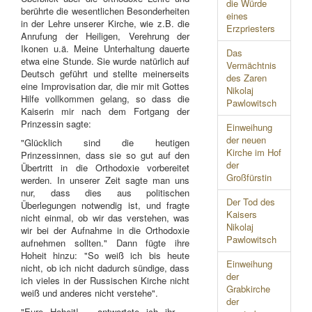
die Würde
berührte die wesentlichen Besonderheiten
eines
in der Lehre unserer Kirche, wie z.B. die
Erzpriesters
Anrufung der Heiligen, Verehrung der
Ikonen u.ä. Meine Unterhaltung dauerte
Das
etwa eine Stunde. Sie wurde natürlich auf
Vermächtnis
Deutsch geführt und stellte meinerseits
des Zaren
eine Improvisation dar, die mir mit Gottes
Nikolaj
Hilfe vollkommen gelang, so dass die
Pawlowitsch
Kaiserin mir nach dem Fortgang der
Prinzessin sagte:
Einweihung
der neuen
"Glücklich sind die heutigen
Kirche im Hof
Prinzessinnen, dass sie so gut auf den
der
Übertritt in die Orthodoxie vorbereitet
Großfürstin
werden. In unserer Zeit sagte man uns
nur, dass dies aus politischen
Der Tod des
Überlegungen notwendig ist, und fragte
Kaisers
nicht einmal, ob wir das verstehen, was
Nikolaj
wir bei der Aufnahme in die Orthodoxie
Pawlowitsch
aufnehmen sollten." Dann fügte ihre
Hoheit hinzu: "So weiß ich bis heute
Einweihung
nicht, ob ich nicht dadurch sündige, dass
der
ich vieles in der Russischen Kirche nicht
Grabkirche
weiß und anderes nicht verstehe".
der
"Eure Hoheit! – antwortete ich ihr –,