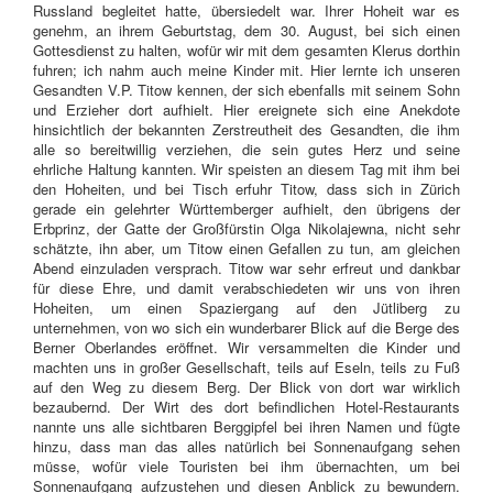
Russland begleitet hatte, übersiedelt war. Ihrer Hoheit war es
genehm, an ihrem Geburtstag, dem 30. August, bei sich einen
Gottesdienst zu halten, wofür wir mit dem gesamten Klerus dorthin
fuhren; ich nahm auch meine Kinder mit. Hier lernte ich unseren
Gesandten V.P. Titow kennen, der sich ebenfalls mit seinem Sohn
und Erzieher dort aufhielt. Hier ereignete sich eine Anekdote
hinsichtlich der bekannten Zerstreutheit des Gesandten, die ihm
alle so bereitwillig verziehen, die sein gutes Herz und seine
ehrliche Haltung kannten. Wir speisten an diesem Tag mit ihm bei
den Hoheiten, und bei Tisch erfuhr Titow, dass sich in Zürich
gerade ein gelehrter Württemberger aufhielt, den übrigens der
Erbprinz, der Gatte der Großfürstin Olga Nikolajewna, nicht sehr
schätzte, ihn aber, um Titow einen Gefallen zu tun, am gleichen
Abend einzuladen versprach. Titow war sehr erfreut und dankbar
für diese Ehre, und damit verabschiedeten wir uns von ihren
Hoheiten, um einen Spaziergang auf den Jütliberg zu
unternehmen, von wo sich ein wunderbarer Blick auf die Berge des
Berner Oberlandes eröffnet. Wir versammelten die Kinder und
machten uns in großer Gesellschaft, teils auf Eseln, teils zu Fuß
auf den Weg zu diesem Berg. Der Blick von dort war wirklich
bezaubernd. Der Wirt des dort befindlichen Hotel-Restaurants
nannte uns alle sichtbaren Berggipfel bei ihren Namen und fügte
hinzu, dass man das alles natürlich bei Sonnenaufgang sehen
müsse, wofür viele Touristen bei ihm übernachten, um bei
Sonnenaufgang aufzustehen und diesen Anblick zu bewundern.