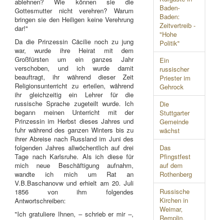
ablehnen? Wie können sie die
Baden-
Gottesmutter nicht verehren? Warum
Baden:
bringen sie den Heiligen keine Verehrung
Zeitvertreib -
dar!"
"Hohe
Da die Prinzessin Cäcilie noch zu jung
Politik"
war, wurde ihre Heirat mit dem
Großfürsten um ein ganzes Jahr
Ein
verschoben, und ich wurde damit
russischer
beauftragt, ihr während dieser Zeit
Priester im
Religionsunterricht zu erteilen, während
Gehrock
ihr gleichzeitig ein Lehrer für die
russische Sprache zugeteilt wurde. Ich
Die
begann meinen Unterricht mit der
Stuttgarter
Prinzessin im Herbst dieses Jahres und
Gemeinde
fuhr während des ganzen Winters bis zu
wächst
ihrer Abreise nach Russland im Juni des
folgenden Jahres allwöchentlich auf drei
Das
Tage nach Karlsruhe. Als ich diese für
Pfingstfest
mich neue Beschäftigung aufnahm,
auf dem
wandte ich mich um Rat an
Rothenberg
V.B.Baschanovw und erhielt am 20. Juli
Russische
1856 von ihm folgendes
Kirchen in
Antwortschreiben:
Weimar,
"Ich gratuliere Ihnen, – schrieb er mir –,
Remplin,