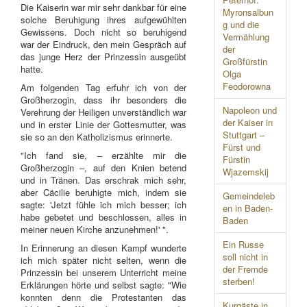
Die Kaiserin war mir sehr dankbar für eine
Myronsalbun
solche Beruhigung ihres aufgewühlten
g und die
Gewissens. Doch nicht so beruhigend
Vermählung
war der Eindruck, den mein Gespräch auf
der
das junge Herz der Prinzessin ausgeübt
Großfürstin
hatte.
Olga
Feodorowna
Am folgenden Tag erfuhr ich von der
Großherzogin, dass ihr besonders die
Napoleon und
Verehrung der Heiligen unverständlich war
der Kaiser in
und in erster Linie der Gottesmutter, was
Stuttgart –
sie so an den Katholizismus erinnerte.
Fürst und
"Ich fand sie, – erzählte mir die
Fürstin
Großherzogin –, auf den Knien betend
Wjazemskij
und in Tränen. Das erschrak mich sehr,
aber Cäcilie beruhigte mich, indem sie
Gemeindeleb
sagte: 'Jetzt fühle ich mich besser; ich
en in Baden-
habe gebetet und beschlossen, alles in
Baden
meiner neuen Kirche anzunehmen!' ".
Ein Russe
In Erinnerung an diesen Kampf wunderte
soll nicht in
ich mich später nicht selten, wenn die
der Fremde
Prinzessin bei unserem Unterricht meine
sterben!
Erklärungen hörte und selbst sagte: "Wie
konnten denn die Protestanten das
Kurgäste in