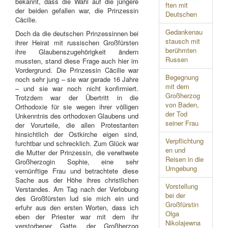
bekannt, dass die Wahl auf die jüngere
ften mit
der beiden gefallen war, die Prinzessin
Deutschen
Cäcilie.
Gedankenau
Doch da die deutschen Prinzessinnen bei
stausch mit
ihrer Heirat mit russischen Großfürsten
berühmten
ihre Glaubenszugehörigkeit ändern
Russen
mussten, stand diese Frage auch hier im
Vordergrund. Die Prinzessin Cäcilie war
Begegnung
noch sehr jung – sie war gerade 16 Jahre
mit dem
– und sie war noch nicht konfirmiert.
Großherzog
Trotzdem war der Übertritt in die
von Baden,
Orthodoxie für sie wegen ihrer völligen
der Tod
Unkenntnis des orthodoxen Glaubens und
seiner Frau
der Vorurteile, die allen Protestanten
hinsichtlich der Ostkirche eigen sind,
Verpflichtung
furchtbar und schrecklich. Zum Glück war
en und
die Mutter der Prinzessin, die verwitwete
Reisen in die
Großherzogin Sophie, eine sehr
Umgebung
vernünftige Frau und betrachtete diese
Sache aus der Höhe ihres christlichen
Vorstellung
Verstandes. Am Tag nach der Verlobung
bei der
des Großfürsten lud sie mich ein und
Großfürstin
erfuhr aus den ersten Worten, dass ich
Olga
eben der Priester war mit dem ihr
Nikolajewna
verstorbener Gatte, der Großherzog