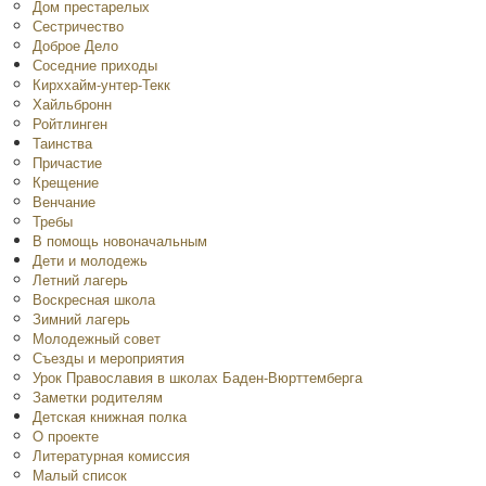
Дом престарелых
Сестричество
Доброе Дело
Соседние приходы
Кирххайм-унтер-Текк
Хайльбронн
Ройтлинген
Таинства
Причастие
Крещение
Венчание
Требы
В помощь новоначальным
Дети и молодежь
Летний лагерь
Воскресная школа
Зимний лагерь
Молодежный совет
Съезды и мероприятия
Урок Православия в школах Баден-Вюрттемберга
Заметки родителям
Детская книжная полка
O проекте
Литературная комиссия
Малый список