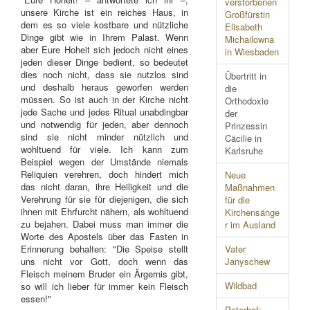
verstorbenen
unsere Kirche ist ein reiches Haus, in
Großfürstin
dem es so viele kostbare und nützliche
Elisabeth
Dinge gibt wie in Ihrem Palast. Wenn
Michailowna
aber Eure Hoheit sich jedoch nicht eines
in Wiesbaden
jeden dieser Dinge bedient, so bedeutet
dies noch nicht, dass sie nutzlos sind
Übertritt in
und deshalb heraus geworfen werden
die
müssen. So ist auch in der Kirche nicht
Orthodoxie
jede Sache und jedes Ritual unabdingbar
der
und notwendig für jeden, aber dennoch
Prinzessin
sind sie nicht minder nützlich und
Cäcilie in
wohltuend für viele. Ich kann zum
Karlsruhe
Beispiel wegen der Umstände niemals
Reliquien verehren, doch hindert mich
Neue
das nicht daran, ihre Heiligkeit und die
Maßnahmen
Verehrung für sie für diejenigen, die sich
für die
ihnen mit Ehrfurcht nähern, als wohltuend
Kirchensänge
zu bejahen. Dabei muss man immer die
r im Ausland
Worte des Apostels über das Fasten in
Erinnerung behalten: "Die Speise stellt
Vater
uns nicht vor Gott, doch wenn das
Janyschew
Fleisch meinem Bruder ein Ärgernis gibt,
Wildbad
so will ich lieber für immer kein Fleisch
essen!"
Peterhof: