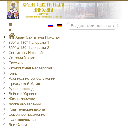
Поиск
Храм Святителя Николая
360° x 180° Панорама-1
360° x 180° Панорама-2
Святитель Николай
История Храма
Святыни
Иконописная мастерская
Клир
Расписание Богослужений
Приходской Устав
Адрес, проезд
Война в Украине
Жизнь прихода
Доска объявлений
Родительская школа
Семейное поселение
Паломничества
Дни Ольги