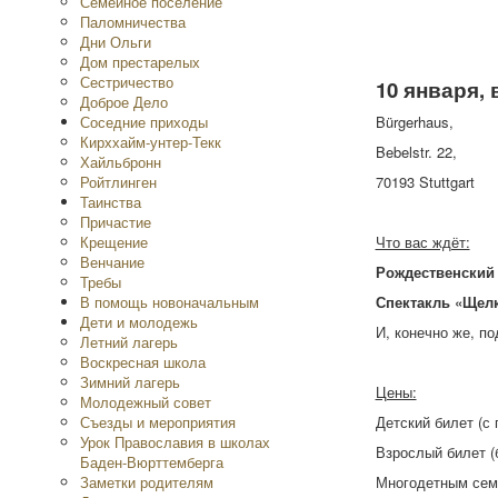
Семейное поселение
Паломничества
Дни Ольги
Дом престарелых
Сестричество
10 января, 
Доброе Дело
Соседние приходы
Bürgerhaus,
Кирххайм-унтер-Текк
Bebelstr. 22,
Хайльбронн
Ройтлинген
70193 Stuttgart
Таинства
Причастие
Крещение
Что вас ждёт:
Венчание
Рождественский
Требы
В помощь новоначальным
Спектакль «Щелк
Дети и молодежь
И, конечно же, по
Летний лагерь
Воскресная школа
Зимний лагерь
Цены:
Молодежный совет
Съезды и мероприятия
Детский билет (с
Урок Православия в школах
Взрослый билет (
Баден-Вюрттемберга
Заметки родителям
Многодетным семь