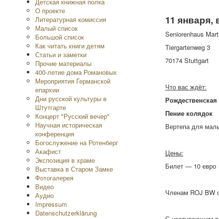
Детская книжная полка
O проекте
11 января, 
Литературная комиссия
Малый список
Seniorenhaus Mart
Большой список
Как читать книги детям
Tiergartenweg 3
Статьи и заметки
70174 Stuttgart
Прочие материалы
400-летие дома Романовых
Мероприятия Германской
Что вас ждёт:
епархии
Дни русской культуры в
Рождественская 
Штутгарте
Пение колядок
Концерт "Русский вечер"
Научная историческая
Вертепа для малы
конференция
Богослужение на Ротенберг
Акафист
Цены:
Экспозиция в храме
Билет — 10 евро
Выставка в Старом Замке
Фотогалерея
Видео
Членам ROJ BW 
Аудио
Impressum
Datenschutzerklärung
С наступающим в