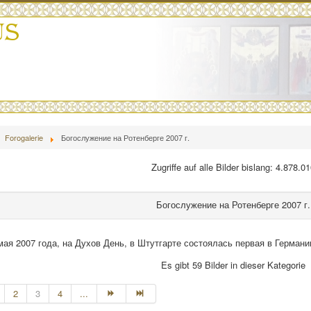
Forogalerie
Богослужение на Ротенберге 2007 г.
Zugriffe auf alle Bilder bislang: 4.878.0
Богослужение на Ротенберге 2007 г.
 мая 2007 года, на Духов День, в Штутгарте состоялась первая в Герман
Es gibt 59 Bilder in dieser Kategorie
2
3
4
...