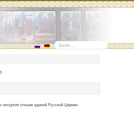
Suchen
10
ии литургия отныне единой Русской Церкви.