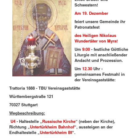
Schwestern!
Am 19. Dezember
feiert unsere Gemeinde ihr
Patronatsfest
des
Heiligen Nikolaus
Wundertäter von Myra!
Um
9:00
- festliche Göttliche
Liturgie mit anschließender
Andacht und Prozession.
Um
12.30
Uhr -
gemeinsames Festmahl in
der Vereinsgaststätte:
Trattoria 1888 - TBU Vereinsgaststätte
Württembergstraße 121
70327 Stuttgart
Wegbeschreibung:
U4
- Haltestelle „
Russische Kirche
“ (neben der Kirche),
Richtung „
Untertürkheim Bahnhof
“, aussteigen an der
Endhaltestelle „
Untertürkheim Bf
“.