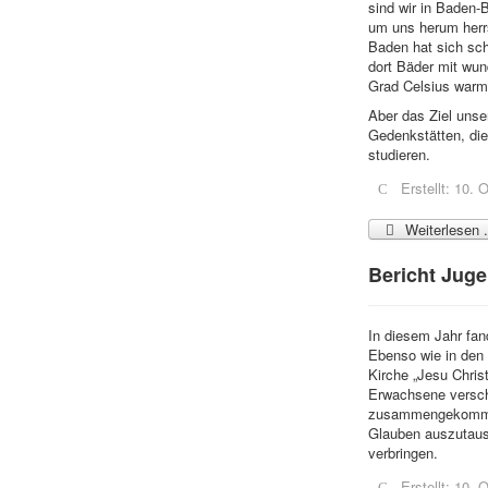
sind wir in Baden-B
um uns herum herr
Baden hat sich sch
dort Bäder mit wu
Grad Celsius warme
Aber das Ziel unse
Gedenkstätten, die
studieren.
Erstellt: 10.
Weiterlesen .
Bericht Jug
In diesem Jahr fan
Ebenso wie in den 
Kirche „Jesu Christ
Erwachsene verschi
zusammengekommen
Glauben auszutaus
verbringen.
Erstellt: 10.