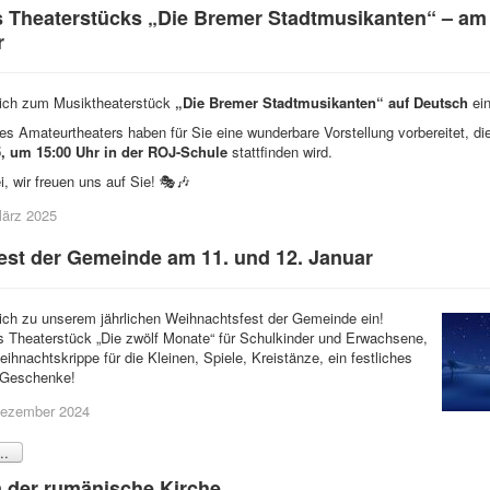
 Theaterstücks „Die Bremer Stadtmusikanten“ – am 
r
lich zum Musiktheaterstück
„Die Bremer Stadtmusikanten“ auf Deutsch
ein
es Amateurtheaters haben für Sie eine wunderbare Vorstellung vorbereitet, d
5, um 15:00 Uhr in der ROJ-Schule
stattfinden wird.
 wir freuen uns auf Sie! 🎭🎶
 März 2025
st der Gemeinde am 11. und 12. Januar
lich zu unserem jährlichen Weihnachtsfest der Gemeinde ein!
s Theaterstück „Die zwölf Monate“ für Schulkinder und Erwachsene,
Weihnachtskrippe für die Kleinen, Spiele, Kreistänze, ein festliches
h Geschenke!
 Dezember 2024
..
 der rumänische Kirche