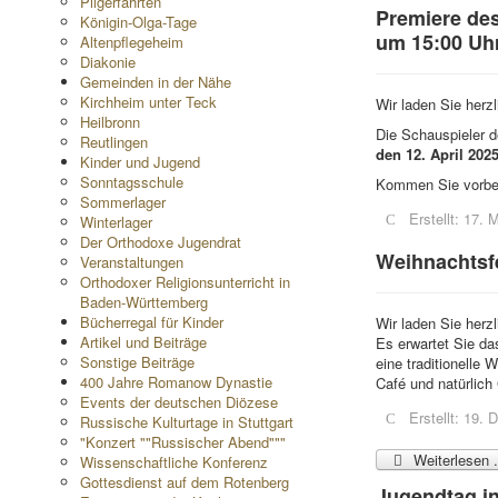
Pilgerfahrten
Premiere des
Königin-Olga-Tage
um 15:00 Uh
Altenpflegeheim
Diakonie
Gemeinden in der Nähe
Kirchheim unter Teck
Wir laden Sie herz
Heilbronn
Die Schauspieler d
Reutlingen
den 12. April 202
Kinder und Jugend
Sonntagsschule
Kommen Sie vorbei,
Sommerlager
Erstellt: 17.
Winterlager
Der Orthodoxe Jugendrat
Weihnachtsfe
Veranstaltungen
Orthodoxer Religionsunterricht in
Baden-Württemberg
Bücherregal für Kinder
Wir laden Sie herz
Artikel und Beiträge
Es erwartet Sie da
Sonstige Beiträge
eine traditionelle 
400 Jahre Romanow Dynastie
Café und natürlic
Events der deutschen Diözese
Erstellt: 19.
Russische Kulturtage in Stuttgart
"Konzert ""Russischer Abend"""
Weiterlesen .
Wissenschaftliche Konferenz
Gottesdienst auf dem Rotenberg
Jugendtag in