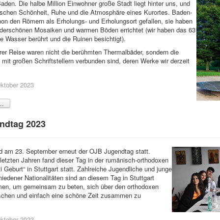
aden. Die halbe Million Einwohner große Stadt liegt hinter uns, und
schen Schönheit, Ruhe und die Atmosphäre eines Kurortes. Baden-
on den Römern als Erholungs- und Erholungsort gefallen, sie haben
nderschönen Mosaiken und warmen Böden errichtet (wir haben das 63
 Wasser berührt und die Ruinen besichtigt).
rer Reise waren nicht die berühmten Thermalbäder, sondern die
 mit großen Schriftstellern verbunden sind, deren Werke wir derzeit
 Oktober 2023
..
endtag 2023
d am 23. September erneut der OJB Jugendtag statt.
letzten Jahren fand dieser Tag in der rumänisch-orthodoxen
i Geburt“ in Stuttgart statt. Zahlreiche Jugendliche und junge
edener Nationalitäten sind an diesem Tag in Stuttgart
, um gemeinsam zu beten, sich über den orthodoxen
chen und einfach eine schöne Zeit zusammen zu
 Oktober 2023