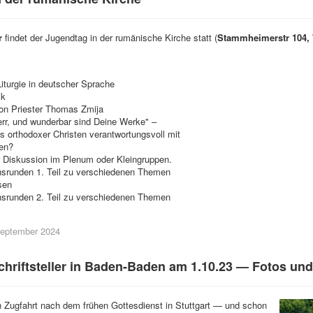
r
findet der Jugendtag in der rumänische Kirche statt (
Stammheimerstr 104, 
iturgie in deutscher Sprache
ck
on Priester Thomas Zmija
err, und wunderbar sind Deine Werke" –
ls orthodoxer Christen verantwortungsvoll mit
en?
r Diskussion im Plenum oder Kleingruppen.
runden 1. Teil zu verschiedenen Themen
sen
runden 2. Teil zu verschiedenen Themen
 September 2024
hriftsteller in Baden-Baden am 1.10.23 — Fotos und
 Zugfahrt nach dem frühen Gottesdienst in Stuttgart — und schon