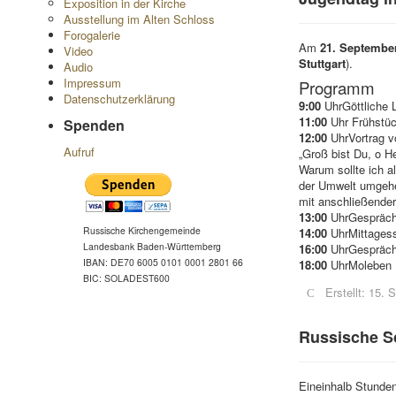
Exposition in der Kirche
Ausstellung im Alten Schloss
Forogalerie
Am
21. Septembe
Video
Stuttgart
).
Audio
Impressum
Programm
Datenschutzerklärung
9:00
UhrGöttliche L
11:00
Uhr Frühstü
Spenden
12:00
UhrVortrag v
Aufruf
„Groß bist Du, o H
Warum sollte ich a
der Umwelt umgeh
mit anschließende
13:00
UhrGesprächs
Russische Kirchengemeinde
14:00
UhrMittages
Landesbank Baden-Württemberg
16:00
UhrGesprächs
IBAN: DE70 6005 0101 0001 2801 66
18:00
UhrMoleben
BIC: SOLADEST600
Erstellt: 15.
Russische Sc
Eineinhalb Stunden