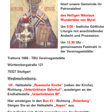
feiert unsere Gemeinde ihr
Patronatsfest
des
Heiligen Nikolaus
Wundertäter von Myra!
Um
9:00
- festliche Göttliche
Liturgie mit anschließender
Andacht und Prozession.
Um
12.30
Uhr -
gemeinsames Festmahl in
der Vereinsgaststätte:
Trattoria 1888 - TBU Vereinsgaststätte
Württembergstraße 121
70327 Stuttgart
Wegbeschreibung:
U4
- Haltestelle „
Russische Kirche
“ (neben der Kirche),
Richtung „
Untertürkheim Bahnhof
“, aussteigen an der
Endhaltestelle „
Untertürkheim Bf
“.
Hier umsteigen in den
Bus 61
- Richtung „
Rotenberg
“.
Steigen Sie an der Haltestelle „
Aspen
“ aus.
Sie befindet sich direkt gegenüber von der Gaststätte.