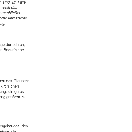
 sind. Im Falle
f auch das
szuschließen.
der unmittelbar
ung.
age der Lehren,
en Bedürfnisse
nheit des Glaubens
kirchlichen
ung, ein gutes
ang gehören zu
hengebäudes, des
nisse, die