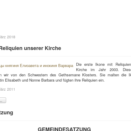
 März 2018
 Reliquien unserer Kirche
Die erste Ikone mit Reliqui
Kirche im Jahr 2003. Dies
en wir von den Schwestern des Gethsemane Klosters. Sie malten die Ik
tin Elisabeth und Nonne Barbara und fügten ihre Reliquien ein.
 März 2011
..
tzung
GEMEINDESATZUNG