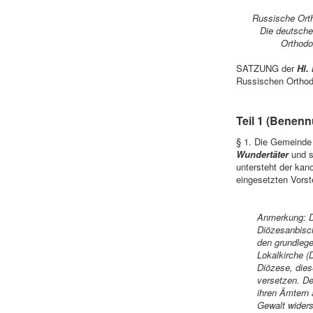
Russische Ort
Die deutsch
Orthodo
SATZUNG der
Hl.
Russischen Orthod
Teil 1
(Benennu
§ 1. Die Gemeinde
Wundertäter
und s
untersteht der kan
eingesetzten Vorst
Anmerkung:
D
Diözesanbisc
den grundlege
Lokalkirche (
Diözese, dies
versetzen. D
ihren Ämtern 
Gewalt widers