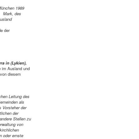
-München 1989
. Mark, des
Ausland
e der
a in (Lykien),
e im Ausland und
s von diesem
hen Leitung des
Gemeinden als
s Vorsteher der
lichen der
andere Stellen zu
rwaltung von
kirchlichen
n oder ernste