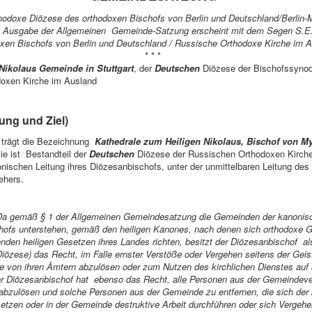
hodoxe Diözese des orthodoxen Bischofs von Berlin und Deutschland/Berlin
e Ausgabe der Allgemeinen Gemeinde-Satzung erscheint mit dem Segen S.E
xen Bischofs von Berlin und Deutschland / Russische Orthodoxe Kirche im 
* * *
 Nikolaus Gemeinde in Stuttgart
, der
Deutschen
Diözese der Bischofssynod
oxen Kirche im Ausland
ng und Ziel)
 trägt die Bezeichnung
Kathedrale
zum
Heiligen Nikolaus, Bischof von Myr
ie ist Bestandteil der
Deutschen
Diözese der Russischen Orthodoxen Kirch
onischen Leitung ihres Diözesanbischofs, unter der unmittelbaren Leitung de
ehers.
a gemäß § 1 der Allgemeinen Gemeindesatzung die Gemeinden der kanonisc
hofs unterstehen, gemäß den heiligen Kanones, nach denen sich orthodoxe 
nden heiligen Gesetzen ihres Landes richten, besitzt der Diözesanbischof al
Diözese) das Recht, im Falle ernster Verstöße oder Vergehen seitens der Geist
e von ihren Ämtern abzulösen oder zum Nutzen des kirchlichen Dienstes auf 
er Diözesanbischof hat ebenso das Recht, alle Personen aus der Gemeindeve
abzulösen und solche Personen aus der Gemeinde zu entfernen, die sich der 
etzen oder in der Gemeinde destruktive Arbeit durchführen oder sich Vergehe