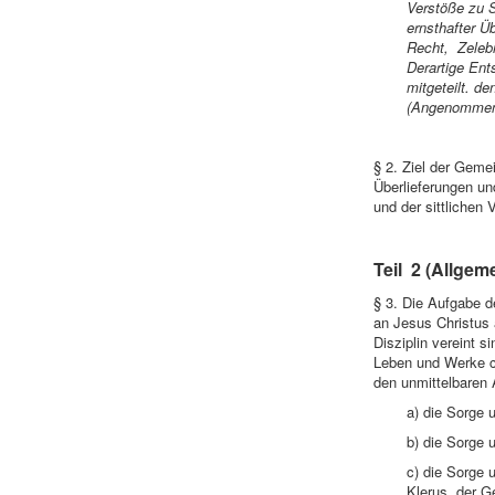
Verstöße zu S
ernsthafter Ü
Recht, Zelebr
Derartige Ent
mitgeteilt. d
(Angenommen v
§ 2. Ziel der Geme
Überlieferungen un
und der sittlichen 
Teil 2
(Allgeme
§ 3. Die Aufgabe d
an Jesus Christus a
Disziplin vereint s
Leben und Werke ch
den unmittelbaren
a) die Sorge 
b) die Sorge 
c) die Sorge 
Klerus, der G