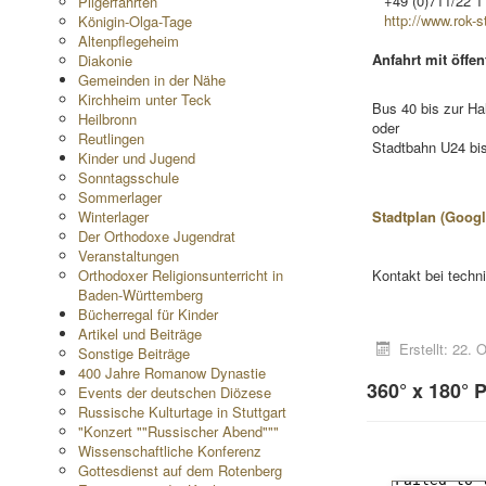
+49 (0)711/22 1
Pilgerfahrten
http://www.rok-s
Königin-Olga-Tage
Altenpflegeheim
Anfahrt mit öffen
Diakonie
Gemeinden in der Nähe
Kirchheim unter Teck
Bus 40 bis zur Hal
Heilbronn
oder
Reutlingen
Stadtbahn U24 bis
Kinder und Jugend
Sonntagsschule
Sommerlager
Winterlager
Stadtplan (Goog
Der Orthodoxe Jugendrat
Veranstaltungen
Orthodoxer Religionsunterricht in
Kontakt bei techn
Baden-Württemberg
Bücherregal für Kinder
Artikel und Beiträge
Erstellt: 22.
Sonstige Beiträge
400 Jahre Romanow Dynastie
360° x 180° 
Events der deutschen Diözese
Russische Kulturtage in Stuttgart
"Konzert ""Russischer Abend"""
Wissenschaftliche Konferenz
Gottesdienst auf dem Rotenberg