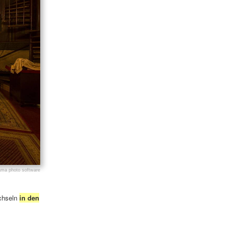
chseln
in den