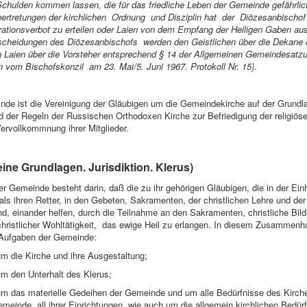
chulden kommen lassen, die für das friedliche Leben der Gemeinde gefährlich
bertretungen der kirchlichen Ordnung und Disziplin hat der Diözesanbischo
ationsverbot zu erteilen oder Laien von dem Empfang der Heiligen Gaben au
scheidungen des Diözesanbischofs werden den Geistlichen über die Dekane o
en Laien über die Vorsteher entsprechend § 14 der Allgemeinen Gemeindesatz
om Bischofskonzil am 23. Mai/5. Juni 1967. Protokoll Nr. 15).
inde ist die Vereinigung der Gläubigen um die Gemeindekirche auf der Grundl
d der Regeln der Russischen Orthodoxen Kirche zur Befriedigung der religiös
Vervollkommnung ihrer Mitglieder.
ine Grundlagen. Jurisdiktion. Klerus)
er Gemeinde besteht darin, daß die zu ihr gehörigen Gläubigen, die in der Ei
ls ihren Retter, in den Gebeten, Sakramenten, der christlichen Lehre und der 
ind, einander helfen, durch die Teilnahme an den Sakramenten, christliche Bild
ristlicher Wohltätigkeit, das ewige Heil zu erlangen. In diesem Zusammenh
 Aufgaben der Gemeinde:
um die Kirche und ihre Ausgestaltung;
um den Unterhalt des Klerus;
um das materielle Gedeihen der Gemeinde und um alle Bedürfnisse des Kirc
emeinde, all ihrer Einrichtungen, wie auch um die allgemein kirchlichen Bedürf