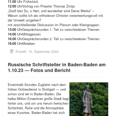
11:00
Uhr Frühstück
12:00
UhrVortrag von Priester Thomas Zmija
„Groß bist Du, o Herr, und wunderbar sind Deine Werke" –
Warum sollte ich als orthodoxer Christen verantwortungsvoll mit
der Umwelt umgehen?
mit anschließender Diskussion im Plenum oder Kleingruppen.
13:00
UhrGesprächsrunden 1. Teil zu verschiedenen Themen
14:00
UhrMittagessen
16:00
UhrGesprächsrunden 2. Teil zu verschiedenen Themen
18:00
UhrMoleben
Erstellt: 15. September 2024
Russische Schriftsteller in Baden-Baden am
1.10.23 — Fotos und Bericht
Eineinhalb Stunden Zugfahrt nach dem
frühen Gottesdienst in Stuttgart — und
schon sind wir in Baden-Baden. Die
halbe Million Einwohner große Stadt liegt
hinter uns, und um uns herum herrschen
Schönheit, Ruhe und die Atmosphäre
eines Kurortes. Baden-Baden hat sich