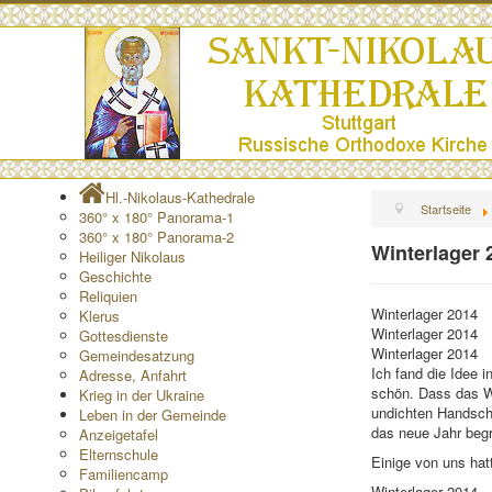
Hl.-Nikolaus-Kathedrale
Startseite
360° x 180° Panorama-1
360° x 180° Panorama-2
Winterlager 
Heiliger Nikolaus
Geschichte
Reliquien
Winterlager 2014
Klerus
Winterlager 2014
Gottesdienste
Winterlager 2014
Gemeindesatzung
Ich fand die Idee i
Adresse, Anfahrt
schön. Dass das We
Krieg in der Ukraine
undichten Handsch
Leben in der Gemeinde
das neue Jahr begr
Anzeigetafel
Elternschule
Einige von uns hat
Familiencamp
Winterlager 2014