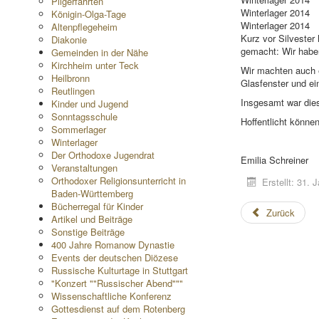
Pilgerfahrten
Winterlager 2014
Königin-Olga-Tage
Winterlager 2014
Altenpflegeheim
Kurz vor Silvester
Diakonie
gemacht: Wir haben
Gemeinden in der Nähe
Kirchheim unter Teck
Wir machten auch e
Heilbronn
Glasfenster und ei
Reutlingen
Insgesamt war dies
Kinder und Jugend
Sonntagsschule
Hoffentlicht könne
Sommerlager
Winterlager
Der Orthodoxe Jugendrat
Emilia Schreiner
Veranstaltungen
Orthodoxer Religionsunterricht in
Erstellt: 31. 
Baden-Württemberg
Bücherregal für Kinder
Zurück
Artikel und Beiträge
Sonstige Beiträge
400 Jahre Romanow Dynastie
Events der deutschen Diözese
Russische Kulturtage in Stuttgart
"Konzert ""Russischer Abend"""
Wissenschaftliche Konferenz
Gottesdienst auf dem Rotenberg