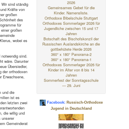
2026
 Wir sind ständig
Gemeinsames Gebet für die
 und Kräfte von
Kinder. Namensliste.
ner großen
Orthodoxe Bibelschule Stuttgart
 Schönheit des
Orthodoxes Sommerlager 2026 für
Programme für
Jugendliche zwischen 15 und 17
 einer großen
Jahren
 Gemeinde
Botschaft des Bischofskonzil der
 Klerus, wobei es
Russischen Auslandskirche an die
gottbehütete Herde 2026
360° x 180° Panorama-2
d notwendig sind.
360° x 180° Panorama-1
ht wäre. Darunter
Orthodoxes Sommerlager 2026 für
neue Übersiedler,
Kinder im Alter von 8 bis 14
g der orthodoxen
Jahren
für Erwachsene,
Sommerfest der Sonntagsschule
— 29. Juni
m und die
ilien ist es
 den letzten zwei
Facebook:
Russisch-Orthodoxe
verantwortenden
Jugend in Deutschland
 die willig und
s unserer
 dem Gemeinderat