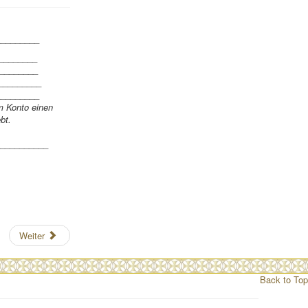
_________
________
________
_________
_________
m Konto einen
bt.
___________
Weiter
Back to Top