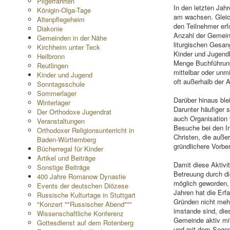
Pilgerfahrten
In den letzten Jahr
Königin-Olga-Tage
am wachsen. Gleich
Altenpflegeheim
den Teilnehmer erf
Diakonie
Anzahl der Gemeind
Gemeinden in der Nähe
liturgischen Gesan
Kirchheim unter Teck
Kinder und Jugendl
Heilbronn
Menge Buchführung 
Reutlingen
mittelbar oder unm
Kinder und Jugend
oft außerhalb der A
Sonntagsschule
Sommerlager
Darüber hinaus ble
Winterlager
Darunter häufiger 
Der Orthodoxe Jugendrat
auch Organisation 
Veranstaltungen
Besuche bei den In
Orthodoxer Religionsunterricht in
Christen, die außer
Baden-Württemberg
gründlichere Vorber
Bücherregal für Kinder
Artikel und Beiträge
Damit diese Aktivit
Sonstige Beiträge
Betreuung durch di
400 Jahre Romanow Dynastie
möglich geworden, e
Events der deutschen Diözese
Jahren hat die Erfa
Russische Kulturtage in Stuttgart
Gründen nicht mehr
"Konzert ""Russischer Abend"""
imstande sind, die
Wissenschaftliche Konferenz
Gemeinde aktiv mi
Gottesdienst auf dem Rotenberg
und mit dem Segen