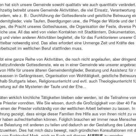
en hat sich unsere Gemeinde sowohl qualitativ wie auch quantitativ verändert.
zeitig betreibt unsere Gemeinde Aktivitäten, die viel Einsatz, Verantwortung
ordern, wie z. B.: Durchführung der Gottesdienste und geistliche Betreuung ei
emitglieder, viele Taufen, Beerdigungen usw., die Pflege der Würde und der
ges, die Pracht unseres Gotteshauses, die Organisation der Feste, diverse 
iche usw. All das wird von vielen Kontakten mit Stadtämtern, Dokumentation,
und vielen anderen Aktivitäten begleitet, die für das Funktionieren unserer
ittelbar notwendig sind. Das alles erfordert eine Unmenge Zeit und Kräfte des
rbeitszeit im weltlichen Beruf stattfinden muss.
ibt eine ganze Reihe von Aktivitäten, die noch nicht angelaufen, aber dringen
stattzufindende Gottesdienste, wie es in einer Gemeinde wie unserer angebrac
von Hilfe für unsere älteren Gemeindemitglieder, Beratung und Assistenz für 
sassen in Gefängnissen, Organisation von Wohltätigkeit, geistliche Betreuun
halb Stuttgarts leben, Religionsunterricht und evtl. auch Theologieunterricht 
eitung auf die Mysterien der Taufe und der Ehe...
äten wirklich kirchliche Tätigkeiten bleiben oder werden, ist die Teilnahme vo
e Priester vonnöten. Wie Sie wissen, durch die Großzügigkeit von über 40 Fam
inen der Priester vollständig von der weltlichen Arbeit befreien zu lassen. In
hrung gezeigt, dass einige dieser Familien ihre Hilfe aus von ihnen nicht zu 
 haben aufrechterhalten können. Folglich brauchen wir immer neue Menschen,
se Belastung mit anderen zu teilen und dadurch an der Gestaltung des Leben
tzuwirken. Dies hat mich dazu bewegt, nach gründlichen Konsultationen mit
 von Erzbischof Mark, mich an Euch mit diesem
AUFRUF
zu wenden.