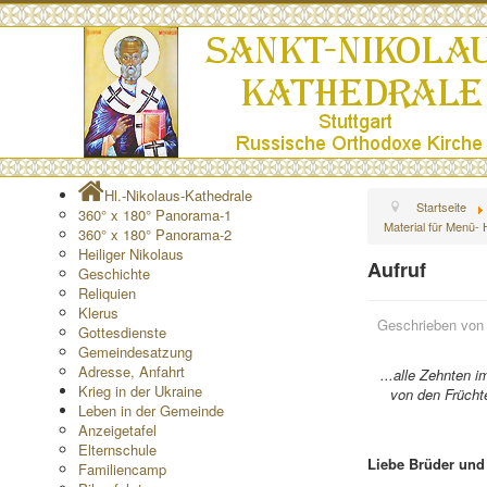
Hl.-Nikolaus-Kathedrale
Startseite
360° x 180° Panorama-1
Material für Menü- 
360° x 180° Panorama-2
Heiliger Nikolaus
Aufruf
Geschichte
Reliquien
Klerus
Geschrieben vo
Gottesdienste
Gemeindesatzung
Adresse, Anfahrt
...alle Zehnten 
Krieg in der Ukraine
von den Früch
Leben in der Gemeinde
Anzeigetafel
Elternschule
Liebe Brüder und
Familiencamp