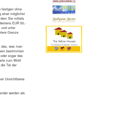
 festigen ohne
g einer möglichst
 dem Sie mittels
ndestens EUR 50,-
, und unter
untere Grenze
n das, was man
einem bestimmten
 oder sogar das
parte zum Wohl
 die Tat der
nser Unsichtbares
pender werden als