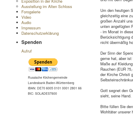
Exposition in der Kirche
Ausstellung im Alten Schloss
Um den heutigen St
Forogalerie
gleichzeitig eine 
Video
großen Anzahl unse
Audio
unten angefügten F
Impressum
- im Monat in dies
Datenschutzerklärung
Berücksichtigung d
Spenden
nicht übermäßig ho
Aufruf
Der Sinn der Spend
gerne hat, aber is
Maße auf Kleidung
Rauchen (EUR 75,--
der Kirche Christi 
Russische Kirchengemeinde
Selbsteinschränkun
Landesbank Baden-Württemberg
IBAN: DE70 6005 0101 0001 2801 66
Gott segnet den Geb
BIC: SOLADEST600
sieht, seine Hand.
Bitte füllen Sie d
Wohltäter unserer h