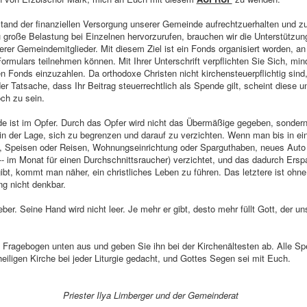
and der finanziellen Versorgung unserer Gemeinde aufrechtzuerhalten und zu
zu große Belastung bei Einzelnen hervorzurufen, brauchen wir die Unterstützun
rer Gemeindemitglieder. Mit diesem Ziel ist ein Fonds organisiert worden, an
ormulars teilnehmen können. Mit Ihrer Unterschrift verpflichten Sie Sich, mi
en Fonds einzuzahlen. Da orthodoxe Christen nicht kirchensteuerpflichtig sind
er Tatsache, dass Ihr Beitrag steuerrechtlich als Spende gilt, scheint diese 
ch zu sein.
e ist im Opfer. Durch das Opfer wird nicht das Übermäßige gegeben, sonder
t in der Lage, sich zu begrenzen und darauf zu verzichten. Wenn man bis in 
, Speisen oder Reisen, Wohnungseinrichtung oder Sparguthaben, neues Auto
 im Monat für einen Durchschnittsraucher) verzichtet, und das dadurch Ers
gibt, kommt man näher, ein christliches Leben zu führen. Das letztere ist ohne
g nicht denkbar.
er. Seine Hand wird nicht leer. Je mehr er gibt, desto mehr füllt Gott, der u
en Fragebogen unten aus und geben Sie ihn bei der Kirchenältesten ab. Alle S
eiligen Kirche bei jeder Liturgie gedacht, und Gottes Segen sei mit Euch.
Priester Ilya Limberger und der Gemeinderat