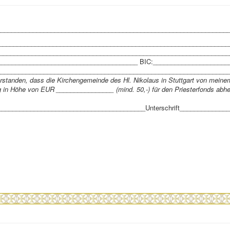
________________________________________________________________
_________________________________________________________________
_________________________________________________________________
_______________________________________ BIC:_____________________
________________________________________________________________
erstanden, dass die Kirchengemeinde des Hl. Nikolaus in Stuttgart von meine
 in Höhe von EUR ________________ (mind. 50,-) für den Priesterfonds abhe
_________________________________________Unterschrift_____________