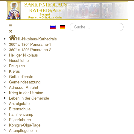
Suchen
Hl.-Nikolaus-Kathedrale
360° x 180° Panorama-1
360° x 180° Panorama-2
Heiliger Nikolaus
Geschichte
Reliquien
Klerus
Gottesdienste
Gemeindesatzung
Adresse, Anfahrt
Krieg in der Ukraine
Leben in der Gemeinde
Anzeigetafel
Elternschule
Familiencamp
Pilgerfahrten
Königin-Olga-Tage
Altenpflegeheim