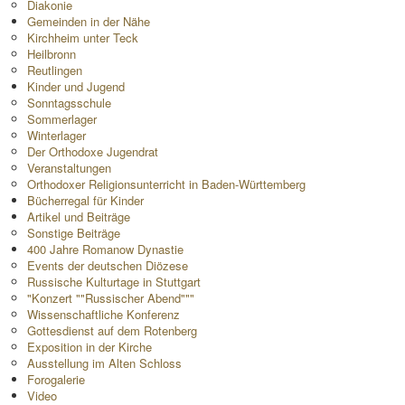
Diakonie
Gemeinden in der Nähe
Kirchheim unter Teck
Heilbronn
Reutlingen
Kinder und Jugend
Sonntagsschule
Sommerlager
Winterlager
Der Orthodoxe Jugendrat
Veranstaltungen
Orthodoxer Religionsunterricht in Baden-Württemberg
Bücherregal für Kinder
Artikel und Beiträge
Sonstige Beiträge
400 Jahre Romanow Dynastie
Events der deutschen Diözese
Russische Kulturtage in Stuttgart
"Konzert ""Russischer Abend"""
Wissenschaftliche Konferenz
Gottesdienst auf dem Rotenberg
Exposition in der Kirche
Ausstellung im Alten Schloss
Forogalerie
Video