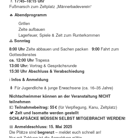
🚶
17:45–18:15 Uhr
Fußmarsch zum Zeltplatz „Männerbadeverein“
🔥
Abendprogramm
Grillen
Zelte aufbauen
Lagerfeuer, Spiele & Zeit zum Runterkommen
⛪
Sonntag
8:00 Uhr
Zelte abbauen und Sachen packen
9:00
Fahrt zum
Gottesdienstes
ca. 12:00 Uhr
Trapesa
13:00 Uhr:
Vortrag & Gesprächsrunde
15:30 Uhr Abschluss & Verabschiedung
ℹ️
Infos & Anmeldung
🧍 Für Jugendliche & junge Erwachsene (ca. 16–35 Jahre)
Nichtschwimmer können an der Veranstaltung
NICHT
teilnehmen
💶
Teilnahmebeitrag:
55 €
(für Verpflegung, Kanu, Zeltplatz)
🏕️
Zelt und Isomatte werden gestellt
SCHLAFSÄCKE MÜSSEN SELBST MITGEBRACHT WERDEN!
📅
Anmeldeschluss: 15. Mai 2025
Die Plätze sind
begrenzt
– meldet euch schnell an!
Nur mit Zahlung ist die Anmeldung gültig.